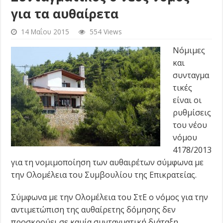
για τα αυθαίρετα
14 Μαΐου 2015
554 Views
Νόμιμες
και
συνταγμα
τικές
είναι οι
ρυθμίσεις
του νέου
νόμου
4178/2013
για τη νομιμοποίηση των αυθαιρέτων σύμφωνα με
την Ολομέλεια του Συμβουλίου της Επικρατείας.
Σύμφωνα με την Ολομέλεια του ΣτΕ ο νόμος για την
αντιμετώπιση της αυθαίρετης δόμησης δεν
προσκρούει σε καμία συνταγματική διάταξη.