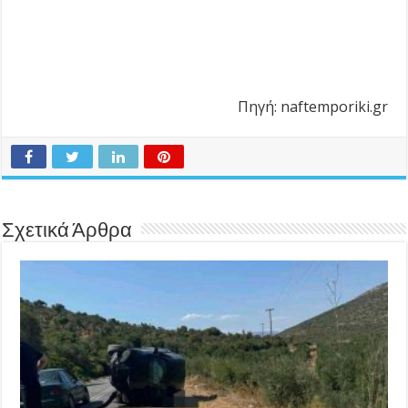
Πηγή: naftemporiki.gr
Σχετικά Άρθρα