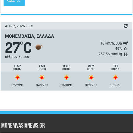
AUG 7, 2026 - FRI
ΜΟΝΕΜΒΑΣΙΆ, ΕΛΛΆΔΑ
27
C
°
10 km/h, ΒΒΔ
49%
757.56 mmHg
αίθριος καιρός
ΠΑΡ
ΣΑΒ
ΚΥΡ
ΔΕΥ
ΤΡΙ
08/07
08/08
08/09
08/10
08/11
°
°
°
°
°
32/29
C
34/27
C
33/30
C
32/29
C
33/26
C
Monemvasianews.gr