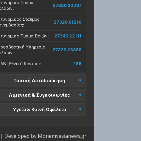
τυνομικό Τμήμα
27320 22207
ολάων:
τυνομικός Σταθμός
27320 61210
νεμβασίας:
τυνομικό Τμήμα Βοιών:
27340 22111
ροσβεστική Υπηρεσία
27320 23888
ολάων:
ΑΒ (Εθνικό Κέντρο):
166
Τοπική Αυτοδιοίκηση
μος Μονεμβασίας
Λιμενικά & Συγκοινωνίες
27323 60500
δρα):
μεναρχείο
Ε. Μονεμβασίας
Υγεία & Κοινή Ωφέλεια
27320 61266
27323 60019
νεμβασίας:
ραφεία):
σοκομείο Μολάων:
27323 60100
μεναρχείο Νεάπολης:
27340 22228
ΕΠ Μολάων:
27323 60521
ντρο Υγείας Νεάπολης:
27340 22500
ΕΛ Λακωνίας (Σταθμός
| Developed by
Monemvasianews.gr
Π Μονεμβασίας:
27323 60031
27320 22209
λάων):