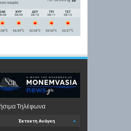
ριος καιρός
ΣΑΒ
ΚΥΡ
ΔΕΥ
ΤΡΙ
ΤΕΤ
8/08
08/09
08/10
08/11
08/12
°
°
°
°
°
/28
C
34/29
C
32/28
C
33/26
C
32/27
C
ήσιμα Τηλέφωνα
Έκτακτη Ανάγκη