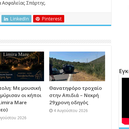
 Ασφαλείας Σπάρτης.
LinkedIn
Pinterest
Εγκ
ολη: Με μουσική
Θανατηφόρο τροχαίο
μύρισαν οι κήποι
στην Απιδιά – Νεκρή
Limira Mare
29χρονη οδηγός
τεο)
4 Αυγούστου 2026
υγούστου 2026