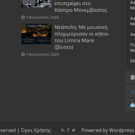
επιστρέφει στο
Ασ
Μ
Κάστρο Μονεμβασίας
7 Αυγούστου 2026
Ασ
Μο
Νεάπολη: Με μουσική
πλημμύρισαν οι κήποι
Ασ
του Limira Mare
Πυ
(βίντεο)
Μ
7 Αυγούστου 2026
ΕΚ
Δή
(Έ
Λι
Δ.
Μο
(Γ
Νο
Λι
Κ
Κέ
ΚΤ
eserved |
Όροι Χρήσης
Powered by
Wordpress
ΚΕ
Μο