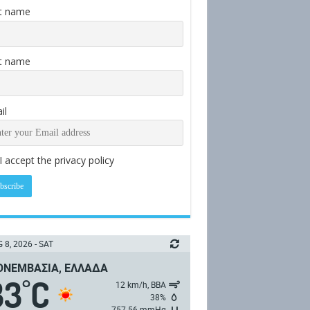
st name
t name
il
I accept the privacy policy
 8, 2026 - SAT
ΝΕΜΒΑΣΙΆ, ΕΛΛΆΔΑ
33
C
°
12 km/h, ΒΒΑ
38%
757.56 mmHg