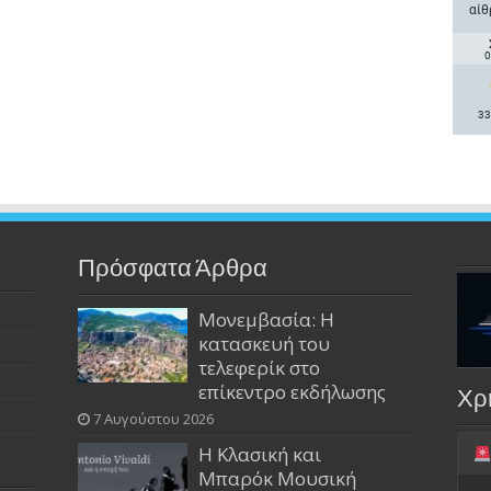
αίθ
0
33
Πρόσφατα Άρθρα
Μονεμβασία: Η
κατασκευή του
τελεφερίκ στο
επίκεντρο εκδήλωσης
Χρ
7 Αυγούστου 2026
Η Κλασική και
Μπαρόκ Μουσική