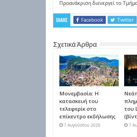
Προανάκριση διενεργεί το Τμήμα
Facebook
Twitter
Share
Σχετικά Άρθρα
Μονεμβασία: Η
Νεάπ
κατασκευή του
πλημ
τελεφερίκ στο
του 
επίκεντρο εκδήλωσης
(βίν
7 Αυγούστου 2026
7 Α