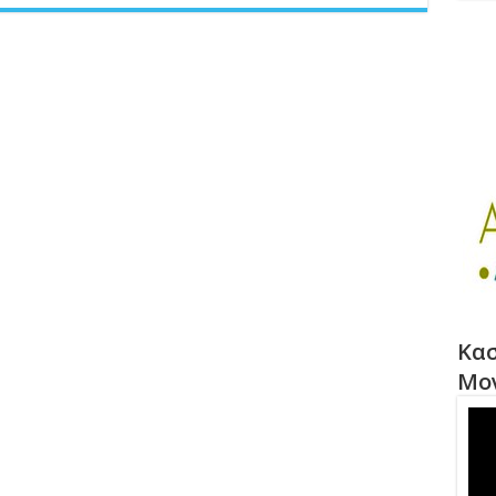
Κασ
Μο