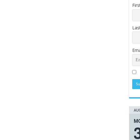
Fir
Las
Ema
AUG
ΜΟ