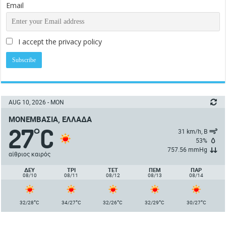
Email
I accept the privacy policy
AUG 10, 2026 - MON
ΜΟΝΕΜΒΑΣΙΆ, ΕΛΛΆΔΑ
27
C
°
31 km/h, Β
53%
757.56 mmHg
αίθριος καιρός
ΔΕΥ
ΤΡΙ
ΤΕΤ
ΠΈΜ
ΠΑΡ
08/10
08/11
08/12
08/13
08/14
°
°
°
°
°
32/28
C
34/27
C
32/26
C
32/29
C
30/27
C