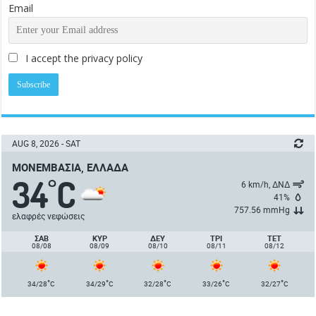
Email
I accept the privacy policy
AUG 8, 2026 - SAT
ΜΟΝΕΜΒΑΣΙΆ, ΕΛΛΆΔΑ
34
C
°
6 km/h, ΔΝΔ
41%
757.56 mmHg
ελαφρές νεφώσεις
ΣΑΒ
ΚΥΡ
ΔΕΥ
ΤΡΙ
ΤΕΤ
08/08
08/09
08/10
08/11
08/12
°
°
°
°
°
34/28
C
34/29
C
32/28
C
33/26
C
32/27
C