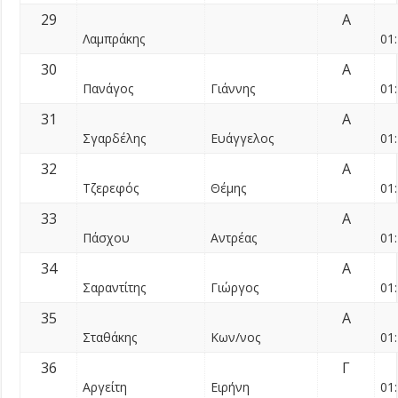
29
Α
Λαμπράκης
01:
30
Α
Πανάγος
Γιάννης
01:
31
Α
Σγαρδέλης
Ευάγγελος
01:
32
Α
Τζερεφός
Θέμης
01:
33
Α
Πάσχου
Αντρέας
01:
34
Α
Σαραντίτης
Γιώργος
01:
35
Α
Σταθάκης
Κων/νος
01:
36
Γ
Αργείτη
Ειρήνη
01: