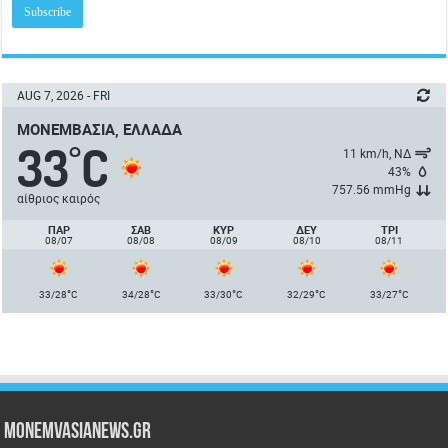
AUG 7, 2026 - FRI
ΜΟΝΕΜΒΑΣΙΆ, ΕΛΛΆΔΑ
33
C
°
11 km/h, ΝΔ
43%
757.56 mmHg
αίθριος καιρός
ΠΑΡ
ΣΑΒ
ΚΥΡ
ΔΕΥ
ΤΡΙ
08/07
08/08
08/09
08/10
08/11
°
°
°
°
°
33/28
C
34/28
C
33/30
C
32/29
C
33/27
C
Monemvasianews.gr