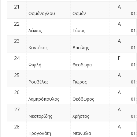
21
Α
Οσμάνογλου
Οσμάν
01:
22
Α
Λέκκας
Τάσος
01:
23
Α
Κοντάκος
Βασίλης
01:
24
Γ
Φιφλή
Θεοδώρα
01:
25
Α
Ρουβέλας
Γιώρος
01:
26
Α
Λαμπρόπουλος
Θεόδωρος
01:
27
Α
Νεστορίδης
Χρήστος
01:
28
Α
Προγονάτη
Ντανιέλα
01: