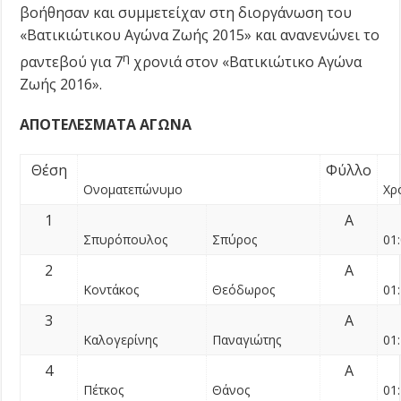
βοήθησαν και συμμετείχαν στη διοργάνωση του
«Βατικιώτικου Αγώνα Ζωής 2015» και ανανενώνει το
η
ραντεβού για 7
χρονιά στον «Βατικιώτικο Αγώνα
Ζωής 2016».
ΑΠΟΤΕΛΕΣΜΑΤΑ ΑΓΩΝΑ
Θέση
Φύλλο
Ονοματεπώνυμο
Χρ
1
Α
Σπυρόπουλος
Σπύρος
01:
2
Α
Κοντάκος
Θεόδωρος
01:
3
Α
Καλογερίνης
Παναγιώτης
01:
4
Α
Πέτκος
Θάνος
01: