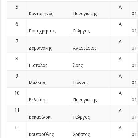
5
Α
Κοντομηνάς
Παναγιώτης
01:
6
Α
Παπαχρήστος
Γιώργος
01:
7
Α
Δαμιανάκης
Αναστάσιος
01:
8
Α
Πιστόλας
Άρης
01:
9
Α
Μάλλιος
Γιάννης
01:
10
Α
Βελιώτης
Παναγιώτης
01:
11
Α
Βακασίνσκι
Γιώργος
01:
12
Α
Κουτρούλης
Χρήστος
01: