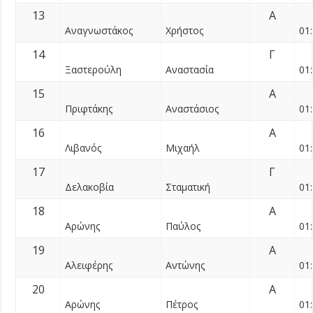
13
Α
Αναγνωστάκος
Χρήστος
01:
14
Γ
Ξαστερούλη
Αναστασία
01:
15
Α
Πριφτάκης
Αναστάσιος
01:
16
Α
Λιβανός
Μιχαήλ
01:
17
Γ
Δελακοβία
Σταματική
01:
18
Α
Αρώνης
Παύλος
01:
19
Α
Αλειφέρης
Αντώνης
01:
20
Α
Αρώνης
Πέτρος
01: