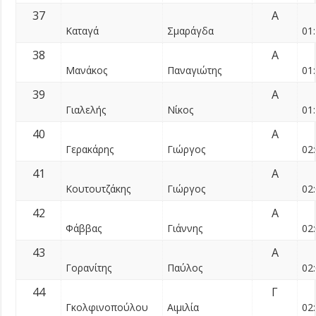
37
Α
Καταγά
Σμαράγδα
01:
38
Α
Μανάκος
Παναγιώτης
01:
39
Α
Γιαλελής
Νίκος
01:
40
Α
Γερακάρης
Γιώργος
02:
41
Α
Κουτουτζάκης
Γιώργος
02:
42
Α
Φάββας
Γιάννης
02:
43
Α
Γορανίτης
Παύλος
02:
44
Γ
Γκολφινοπούλου
Αιμιλία
02: