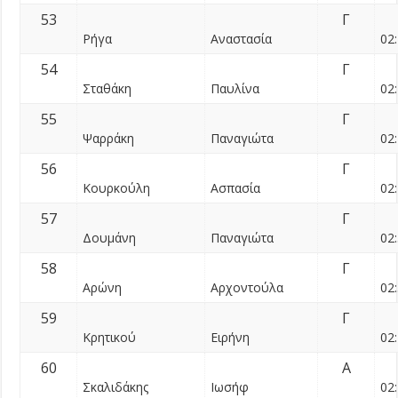
53
Γ
Ρήγα
Αναστασία
02:
54
Γ
Σταθάκη
Παυλίνα
02:
55
Γ
Ψαρράκη
Παναγιώτα
02:
56
Γ
Κουρκούλη
Ασπασία
02:
57
Γ
Δουμάνη
Παναγιώτα
02:
58
Γ
Αρώνη
Αρχοντούλα
02:
59
Γ
Κρητικού
Ειρήνη
02:
60
Α
Σκαλιδάκης
Ιωσήφ
02: