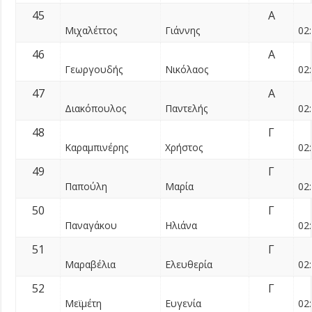
45
Α
Μιχαλέττος
Γιάννης
02:
46
Α
Γεωργουδής
Νικόλαος
02:
47
Α
Διακόπουλος
Παντελής
02:
48
Γ
Καραμπινέρης
Χρήστος
02:
49
Γ
Παπούλη
Μαρία
02:
50
Γ
Παναγάκου
Ηλιάνα
02:
51
Γ
Μαραβέλια
Ελευθερία
02:
52
Γ
Μεϊμέτη
Ευγενία
02: