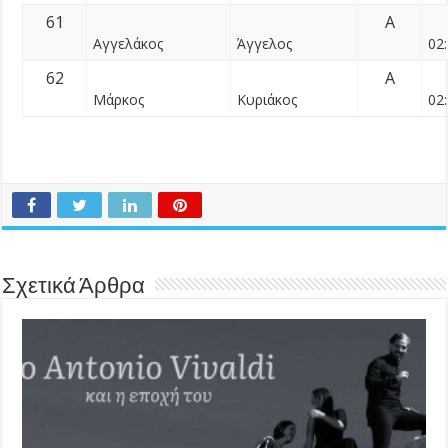
61
Α
Αγγελάκος
Άγγελος
02:
62
Α
Μάρκος
Κυριάκος
02:
Σχετικά Άρθρα