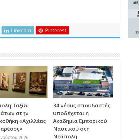
αίθ
0
LinkedIn
Pinterest
33
ολη:Ταξίδι
34 νέους σπουδαστές
άτων στην
υποδέχεται η
κοθήκη «Αχιλλέας
Ακαδημία Εμπορικού
βαρέσος»
Ναυτικού στη
Νεάπολη
υγούστου 2026