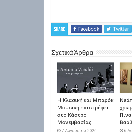
Facebook
Twitter
Share
Σχετικά Άρθρα
Η Κλασική και Μπαρόκ
Νεάπ
Μουσική επιστρέφει
χρωμ
στο Κάστρο
Πινα
Μονεμβασίας
Βαρ
7 Αυγούστου 2026
6 Α