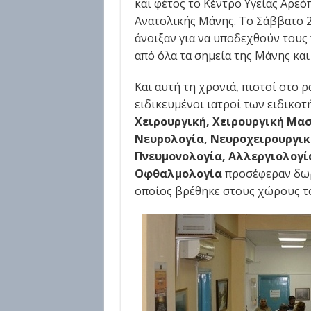
και φέτος το Κέντρο Υγείας Αρε
Ανατολικής Μάνης. Το Σάββατο 20
άνοιξαν για να υποδεχθούν του
από όλα τα σημεία της Μάνης και
Και αυτή τη χρονιά, πιστοί στο 
ειδικευμένοι ιατροί των ειδικοτ
Χειρουργική, Χειρουργική Μασ
Νευρολογία, Νευροχειρουργικ
Πνευμονολογία, Αλλεργιολογία
Οφθαλμολογία
προσέφεραν δωρ
οποίος βρέθηκε στους χώρους το