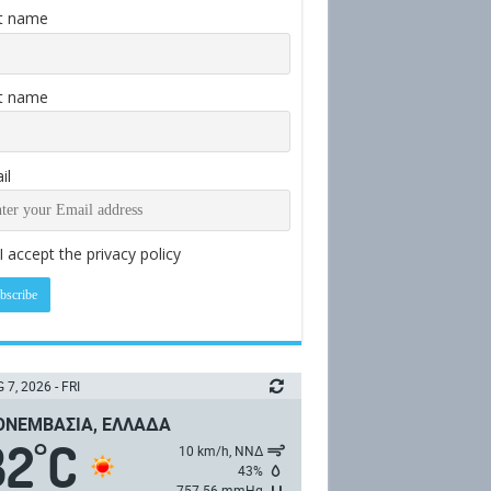
st name
t name
il
I accept the privacy policy
 7, 2026 - FRI
ΝΕΜΒΑΣΙΆ, ΕΛΛΆΔΑ
32
C
°
10 km/h, ΝΝΔ
43%
757.56 mmHg