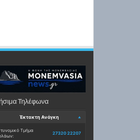
ήσιμα Τηλέφωνα
Έκτακτη Ανάγκη
τυνομικό Τμήμα
27320 22207
ολάων: