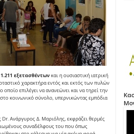
ν
1.211 εξετασθέντων
και η ουσιαστική ιατρική
ταστικό χαρακτήρα εντός και εκτός των πυλών
ο οποίο επιλέγει να ανανεώνει και να τηρεί την
Κασ
στο κοινωνικό σύνολο, υπερνικώντας εμπόδια
Μο
 Dr. Ανάργυρος Δ. Μαριόλης, εκφράζει θερμές
αξιωμένους συναδέλφους του που όπως
κρίθηκαν στο κάλεσμα για μία ακόμη φορά,