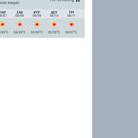
ριος καιρός
ΠΑΡ
ΣΑΒ
ΚΥΡ
ΔΕΥ
ΤΡΙ
8/07
08/08
08/09
08/10
08/11
°
°
°
°
°
/29
C
34/28
C
33/30
C
32/29
C
33/27
C