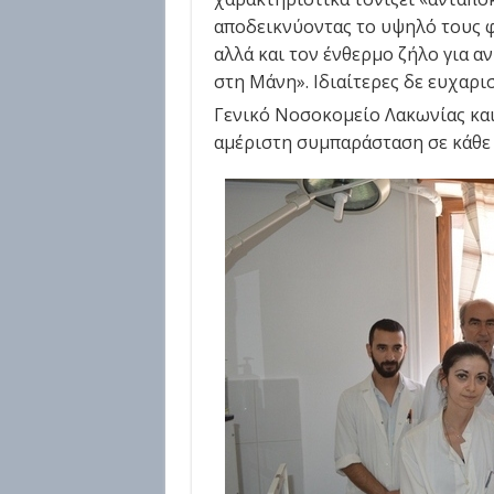
αποδεικνύοντας το υψηλό τους 
αλλά και τον ένθερμο ζήλο για α
στη Μάνη». Ιδιαίτερες δε ευχαρι
Γενικό Νοσοκομείο Λακωνίας και
αμέριστη συμπαράσταση σε κάθε 