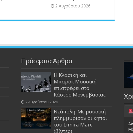
2 Αυγούστου 2026
Πρόσφατα Άρθρα
Η Κλασική και
Μπαρόκ Μουσική
επιστρέφει στο
Κάστρο Μονεμβασίας
Χρ
7 Αυγούστου 2026
Νεάπολη: Με μουσική
πλημμύρισαν οι κήποι
του Limira Mare
Ασ
Μ
(βίντεο)