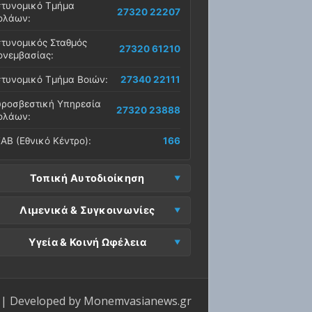
τυνομικό Τμήμα
27320 22207
ολάων:
τυνομικός Σταθμός
27320 61210
νεμβασίας:
τυνομικό Τμήμα Βοιών:
27340 22111
ροσβεστική Υπηρεσία
27320 23888
ολάων:
ΑΒ (Εθνικό Κέντρο):
166
Τοπική Αυτοδιοίκηση
μος Μονεμβασίας
Λιμενικά & Συγκοινωνίες
27323 60500
δρα):
μεναρχείο
Ε. Μονεμβασίας
Υγεία & Κοινή Ωφέλεια
27320 61266
27323 60019
νεμβασίας:
ραφεία):
σοκομείο Μολάων:
27323 60100
μεναρχείο Νεάπολης:
27340 22228
ΕΠ Μολάων:
27323 60521
ντρο Υγείας Νεάπολης:
27340 22500
ΕΛ Λακωνίας (Σταθμός
| Developed by
Monemvasianews.gr
Π Μονεμβασίας:
27323 60031
27320 22209
λάων):