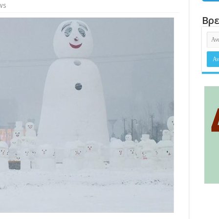
ws
Βρε