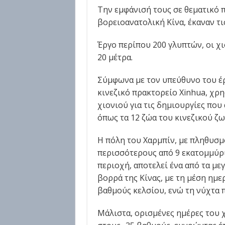
Την εμφάνισή τους σε θεματικό 
βορειοανατολική Κίνα, έκαναν τι
Έργο περίπου 200 γλυπτών, οι χ
20 μέτρα.
Σύμφωνα με τον υπεύθυνο του έρ
κινεζικό πρακτορείο Xinhua, χρ
χιονιού για τις δημιουργίες που
όπως τα 12 ζώα του κινεζικού ζ
Η πόλη του Χαρμπίν, με πληθυσ
περισσότερους από 9 εκατομμύρι
περιοχή, αποτελεί ένα από τα με
βορρά της Κίνας, με τη μέση ημε
βαθμούς κελσίου, ενώ τη νύχτα π
Μάλιστα, ορισμένες ημέρες του 