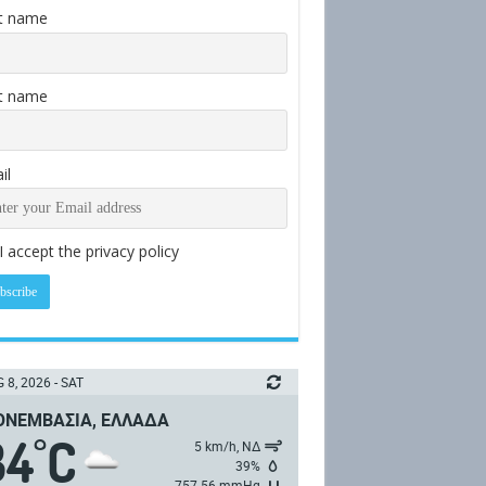
st name
t name
il
I accept the privacy policy
 8, 2026 - SAT
ΝΕΜΒΑΣΙΆ, ΕΛΛΆΔΑ
34
C
°
5 km/h, ΝΔ
39%
757.56 mmHg