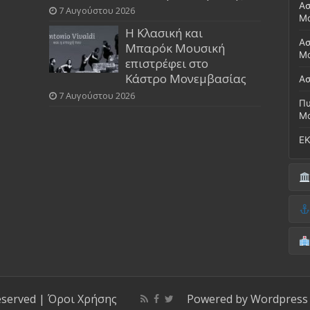
Ασ
7 Αυγούστου 2026
Μ
Η Κλασική και
Ασ
Μπαρόκ Μουσική
Μο
επιστρέφει στο
Κάστρο Μονεμβασίας
Ασ
7 Αυγούστου 2026
Πυ
Μ
ΕΚ
Δή
(Έ
Λι
Δ.
Μο
(Γ
Νο
Λι
Κ
Κέ
ΚΤ
eserved |
Όροι Χρήσης
Powered by
Wordpress
ΚΕ
Μο