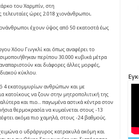
πάρκο του Χαρμπίν, στη
ς τελευταίες ώρες 2.018 χιονάνθρωποι.
ιονάνθρωποι έχουν ύψος από 50 εκατοστά έως
γου Χόου Γινγκλί και όπως αναφέρει το
ησιμοποιήθηκαν περίπου 30.000 κυβικά μέτρα
 αναπαριστούν και διάφορες άλλες μορφές,
ωδιακού κύκλου.
Εγκ
μό 4 εκατομμυρίων ανθρώπων και με
α κατοίκους να ζουν στην μητροπολιτική της
γαλύτερα και πιο… παγωμένα αστικά κέντρα στον
ρήσια θερμοκρασία να κυμαίνεται στους -13
έφτει ακόμα πιο χαμηλά, στους -24 βαθμούς.
χειμώνα o υδράργυρος κατρακυλά ακόμη και