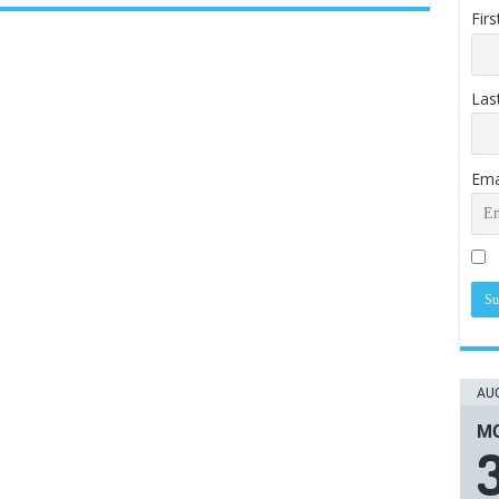
Fir
Las
Ema
AUG
ΜΟ