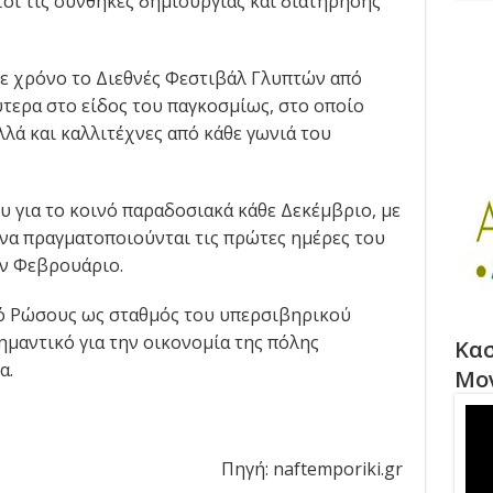
τσι τις συνθήκες δημιουργίας και διατήρησης
άθε χρόνο το Διεθνές Φεστιβάλ Γλυπτών από
λύτερα στο είδος του παγκοσμίως, στο οποίο
λά και καλλιτέχνες από κάθε γωνιά του
ου για το κοινό παραδοσιακά κάθε Δεκέμβριο, με
 να πραγματοποιούνται τις πρώτες ημέρες του
ον Φεβρουάριο.
πό Ρώσους ως σταθμός του υπερσιβηρικού
μαντικό για την οικονομία της πόλης
Κασ
α.
Μο
Πηγή: naftemporiki.gr