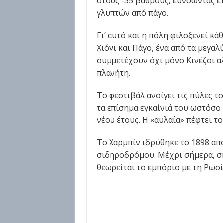
στους -35 βαθμούς, ευνοώντας έ
γλυπτών από πάγο.
Γι’ αυτό και η πόλη φιλοξενεί κ
Χιόνι και Πάγο, ένα από τα μεγα
συμμετέχουν όχι μόνο Κινέζοι αλ
πλανήτη.
Το φεστιβάλ ανοίγει τις πύλες τ
τα επίσημα εγκαίνιά του ωστόσο
νέου έτους. Η «αυλαία» πέφτει τ
Το Χαρμπίν ιδρύθηκε το 1898 α
σιδηροδρόμου. Μέχρι σήμερα, ση
θεωρείται το εμπόριο με τη Ρωσί