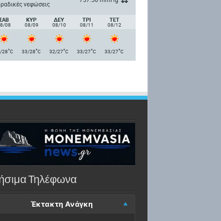
ραδικές νεφώσεις
ΣΑΒ
ΚΥΡ
ΔΕΥ
ΤΡΙ
ΤΕΤ
8/08
08/09
08/10
08/11
08/12
°
°
°
°
°
/28
C
33/28
C
32/27
C
33/27
C
33/27
C
ήσιμα Τηλέφωνα
Έκτακτη Ανάγκη