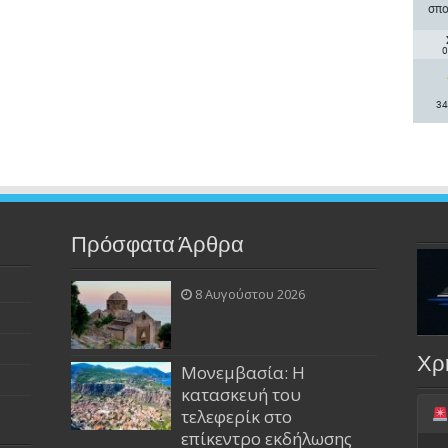
σπο
0
34
Πρόσφατα Άρθρα
8 Αυγούστου 2026
Χρ
Μονεμβασία: Η
κατασκευή του
τελεφερίκ στο
επίκεντρο εκδήλωσης