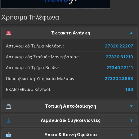
Χρήσιμα Τηλέφωνα
Έκτακτη Ανάγκη
Αστυνομικό Τμήμα Μολάων:
27320 22207
Αστυνομικός Σταθμός Μονεμβασίας:
27320 61210
Αστυνομικό Τμήμα Βοιών:
27340 22111
Πυροσβεστική Υπηρεσία Μολάων:
27320 23888
ΕΚΑΒ (Εθνικό Κέντρο):
166
Τοπική Αυτοδιοίκηση
Δήμος Μονεμβασίας (Έδρα):
27323 60500
Λιμενικά & Συγκοινωνίες
Δ.Ε. Μονεμβασίας (Γραφεία):
27323 60019
Λιμεναρχείο Μονεμβασίας:
27320 61266
Υγεία & Κοινή Ωφέλεια