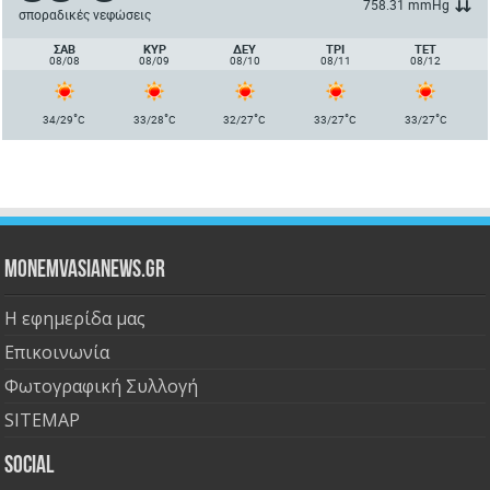
758.31 mmHg
σποραδικές νεφώσεις
ΣΑΒ
ΚΥΡ
ΔΕΥ
ΤΡΙ
ΤΕΤ
08/08
08/09
08/10
08/11
08/12
°
°
°
°
°
34/29
C
33/28
C
32/27
C
33/27
C
33/27
C
Monemvasianews.gr
Η εφημερίδα μας
Επικοινωνία
Φωτογραφική Συλλογή
SITEMAP
Social