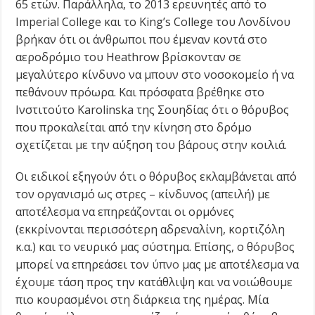
65 ετών. Παράλληλα, το 2013 ερευνητές από το
Imperial College και το King’s College του Λονδίνου
βρήκαν ότι οι άνθρωποι που έμεναν κοντά στο
αεροδρόμιο του Heathrow βρίσκονταν σε
μεγαλύτερο κίνδυνο να μπουν στο νοσοκομείο ή να
πεθάνουν πρόωρα. Και πρόσφατα βρέθηκε στο
Ινστιτούτο Karolinska της Σουηδίας ότι ο θόρυβος
που προκαλείται από την κίνηση στο δρόμο
σχετίζεται με την αύξηση του βάρους στην κοιλιά.
Οι ειδικοί εξηγούν ότι ο θόρυβος εκλαμβάνεται από
τον οργανισμό ως στρες – κίνδυνος (απειλή) με
αποτέλεσμα να επηρεάζονται οι ορμόνες
(εκκρίνονται περισσότερη αδρεναλίνη, κορτιζόλη
κ.α.) και το νευρικό μας σύστημα. Επίσης, ο θόρυβος
μπορεί να επηρεάσει τον
ύπνο
μας με αποτέλεσμα να
έχουμε τάση προς την κατάθλιψη και να νοιώθουμε
πιο κουρασμένοι στη διάρκεια της ημέρας. Μία