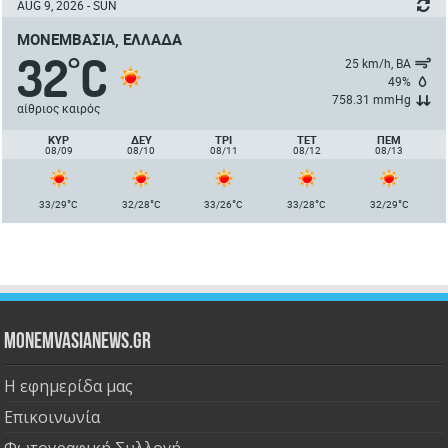
AUG 9, 2026 - SUN
ΜΟΝΕΜΒΑΣΙΆ, ΕΛΛΆΔΑ
32
C
°
25 km/h, ΒΑ
49%
758.31 mmHg
αίθριος καιρός
ΚΥΡ
ΔΕΥ
ΤΡΙ
ΤΕΤ
ΠΈΜ
08/09
08/10
08/11
08/12
08/13
°
°
°
°
°
33/29
C
32/28
C
33/26
C
33/28
C
32/29
C
Monemvasianews.gr
Η εφημερίδα μας
Επικοινωνία