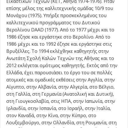
Εικαστικών Τεχνών (KET, Αθήνα 1974-1976). Ήταν
επίσης μέλος της καλλιτεχνικής ομάδας 10/9 του
Μονάχου (1975). Υπήρξε προσκεκλημένος του
καλλιτεχνικού προγράμματος του Δυτικού
Βερολίνου DAAD (1977). Από το 1977 μέχρι και το
1986 έζησε και εργάστηκε στο Βερολίνο. Από το
1986 μέχρι και το 1992 έζησε και εργάστηκε στις
Βρυξέλλες. Tο 1994 εκλέχθηκε καθηγητής στην
Ανωτάτη Σχολή Καλών Τεχνών της Αθήνας και το
2012 εκλέγεται ομότιμος καθηγητής. Εκτός από την
Ελλάδα, έχει παρουσιάσει το έργο του σε πολλές
ατομικές και ομαδικές εκθέσεις στην Αγγλία, στην
Αίγυπτο, στην Αλβανία, στην Αλγερία, στο Βέλγιο,
στη Γαλλία, στη Γερμανία (Ανατολική και Δυτική),
στη Γιουγκοσλαβία, στις HΠA, στην Ιαπωνία, στην
Ιρλανδία, στην Iσπανία, στο Ισραήλ, στην Ιταλία,
στον Καναδά, στην Kίνα, στην Κύπρο, στο
Λουξεμβούργο, στην Ολλανδία, στη Ρουμανία, στη