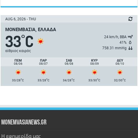
AUG 6, 2026 - THU
ΜΟΝΕΜΒΑΣΙΆ, ΕΛΛΆΔΑ
33
C
°
24 km/h, ΒΒΑ
41%
758.31 mmHg
αίθριος καιρός
ΠΈΜ
ΠΑΡ
ΣΑΒ
ΚΥΡ
ΔΕΥ
08/06
08/07
08/08
08/09
08/10
°
°
°
°
°
33/28
C
33/28
C
34/28
C
33/30
C
32/30
C
Monemvasianews.gr
Η εφημερίδα μας