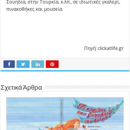
Σουηδία, στην Τουρκία, κ.λπ., σε ιδιωτικές γκαλερί,
πινακοθήκες και μουσεία.
Πηγή: clickatlife.gr
Σχετικά Άρθρα