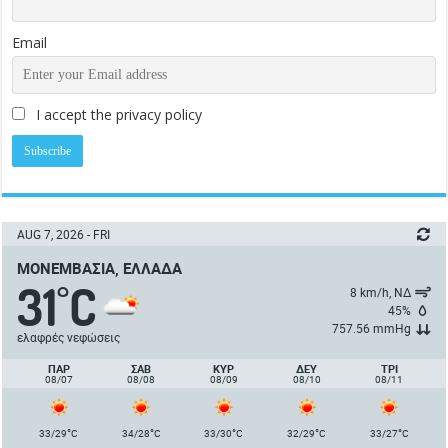
Email
I accept the privacy policy
AUG 7, 2026 - FRI
ΜΟΝΕΜΒΑΣΙΆ, ΕΛΛΆΔΑ
31
C
°
8 km/h, ΝΔ
45%
757.56 mmHg
ελαφρές νεφώσεις
ΠΑΡ
ΣΑΒ
ΚΥΡ
ΔΕΥ
ΤΡΙ
08/07
08/08
08/09
08/10
08/11
°
°
°
°
°
33/29
C
34/28
C
33/30
C
32/29
C
33/27
C