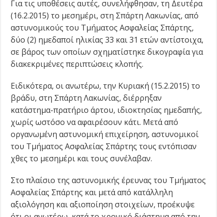
Για τις υποθέσεις αυτές, συνελήφθησαν, τη Δευτέρα
(16.2.2015) το μεσημέρι, στη Σπάρτη Λακωνίας, από
αστυνομικούς του Τμήματος Ασφαλείας Σπάρτης,
δύο (2) ημεδαποί ηλικίας 33 και 31 ετών αντίστοιχα,
σε βάρος των οποίων σχηματίστηκε δικογραφία για
διακεκριμένες περιπτώσεις κλοπής.
Ειδικότερα, οι ανωτέρω, την Κυριακή (15.2.2015) το
βράδυ, στη Σπάρτη Λακωνίας, διέρρηξαν
κατάστημα-πρατήριο άρτου, ιδιοκτησίας ημεδαπής,
χωρίς ωστόσο να αφαιρέσουν κάτι. Μετά από
οργανωμένη αστυνομική επιχείρηση, αστυνομικοί
του Τμήματος Ασφαλείας Σπάρτης τους εντόπισαν
χθες το μεσημέρι και τους συνέλαβαν.
Στο πλαίσιο της αστυνομικής έρευνας του Τμήματος
Ασφαλείας Σπάρτης και μετά από κατάλληλη
αξιολόγηση και αξιοποίηση στοιχείων, προέκυψε
ότι οι ανωτέρω, κατά το χρονικό διάστημα από την