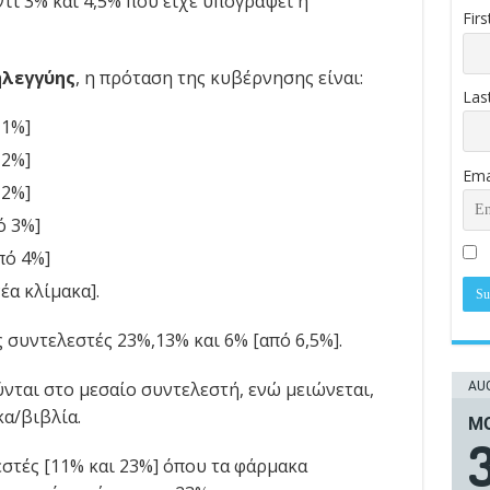
ντι 3% και 4,5% που είχε υπογράψει η
Fir
ηλεγγύης
, η πρόταση της κυβέρνησης είναι:
Las
 1%]
 2%]
Ema
 2%]
ό 3%]
πό 4%]
έα κλίμακα].
 συντελεστές 23%,13% και 6% [από 6,5%].
AUG
ύνται στο μεσαίο συντελεστή, ενώ μειώνεται,
α/βιβλία.
ΜΟ
3
στές [11% και 23%] όπου τα φάρμακα