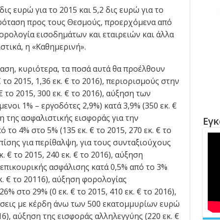
ς ευρώ για το 2015 και 5,2 δις ευρώ για το
πρόταση προς τους Θεσμούς, προερχόμενα από
 φορολογία εισοδημάτων και εταιρειών και άλλα
στικά, η «Καθημερινή».
αση, κυριότερα, τα ποσά αυτά θα προέλθουν
€ το 2015, 1,36 εκ. € το 2016), περιορισμούς στην
το 2015, 300 εκ. € το 2016), αύξηση των
νοι 1% – εργοδότες 2,9%) κατά 3,9% (350 εκ. €
ηση της ασφαλιστικής εισφοράς για την
Εγκ
ο 4% στο 5% (135 εκ. € το 2015, 270 εκ. € το
πίσης για περίθαλψη, για τους συνταξιούχους
 € το 2015, 240 εκ. € το 2016), αύξηση
επικουρικής ασφάλισης κατά 0,5% από το 3%
εκ. € το 20116), αύξηση φορολογίας
 26% στο 29% (0 εκ. € το 2015, 410 εκ. € το 2016),
ρήσεις με κέρδη άνω των 500 εκατομμυρίων ευρώ
2016), αύξηση της εισφοράς αλληλεγγύης (220 εκ. €