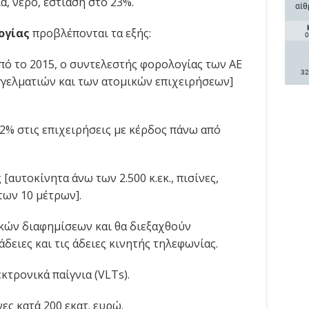
α, νερό, εστίαση στο 23%.
αίθ
ογίας
προβλέπονται τα εξής:
0
 από το 2015, ο συντελεστής φορολογίας των ΑΕ
32
γγελματιών και των ατομικών επιχειρήσεων]
2% στις επιχειρήσεις με κέρδος πάνω από
[αυτοκίνητα άνω των 2.500 κ.εκ., πισίνες,
των 10 μέτρων].
κών διαφημίσεων και θα διεξαχθούν
άδειες και τις άδειες κινητής τηλεφωνίας.
κτρονικά παίγνια (VLTs).
ες κατά 200 εκατ. ευρώ.