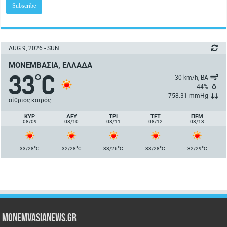
AUG 9, 2026 - SUN
ΜΟΝΕΜΒΑΣΙΆ, ΕΛΛΆΔΑ
33
C
°
30 km/h, ΒΑ
44%
758.31 mmHg
αίθριος καιρός
ΚΥΡ
ΔΕΥ
ΤΡΙ
ΤΕΤ
ΠΈΜ
08/09
08/10
08/11
08/12
08/13
°
°
°
°
°
33/28
C
32/28
C
33/26
C
33/28
C
32/29
C
Monemvasianews.gr