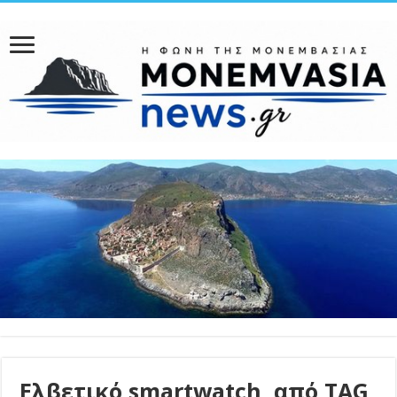
Ελβετικό smartwatch, από TAG