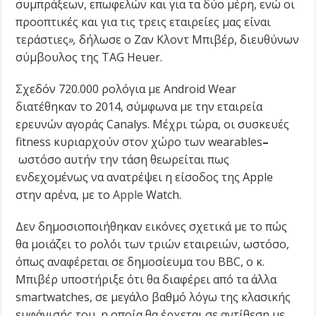
συμπράξεων, επωφελών και για τα δύο μέρη, ενώ οι
προοπτικές και για τις τρεις εταιρείες μας είναι
τεράστιες
»,
δήλωσε ο Ζαν Κλοντ Μπιβέρ, διευθύνων
σύμβουλος της TAG Heuer.
Σχεδόν 720.000 ρολόγια με Android Wear
διατέθηκαν το 2014, σύμφωνα με την εταιρεία
ερευνών αγοράς Canalys. Μέχρι τώρα, οι συσκευές
fitness κυριαρχούν στον χώρο των wearables
–
ωστόσο αυτήν την τάση θεωρείται πως
ενδεχομένως να ανατρέψει η είσοδος της
Apple
στην αρένα, με το
Apple
Watch.
Δεν δημοσιοποιήθηκαν εικόνες σχετικά με το πώς
θα μοιάζει το ρολόι των τριών εταιρειών, ωστόσο,
όπως αναφέρεται σε δημοσίευμα του BBC, ο κ.
Μπιβέρ υποστήριξε ότι θα διαφέρει από τα άλλα
smartwatches, σε μεγάλο βαθμό λόγω της κλασικής
εμφάνισής του, η οποία θα έρχεται σε αντίθεση με