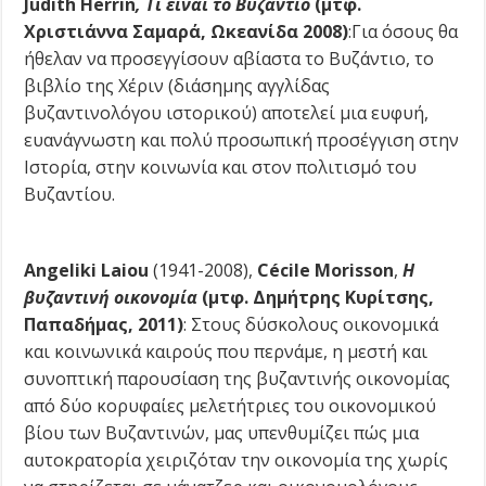
Judith Herrin
, Τι είναι το Βυζάντιο
(μτφ.
Χριστιάννα Σαμαρά, Ωκεανίδα 2008)
:Για όσους θα
ήθελαν να προσεγγίσουν αβίαστα το Βυζάντιο, το
βιβλίο της Χέριν (διάσημης αγγλίδας
βυζαντινολόγου ιστορικού) αποτελεί μια ευφυή,
ευανάγνωστη και πολύ προσωπική προσέγγιση στην
Ιστορία, στην κοινωνία και στον πολιτισμό του
Βυζαντίου.
Angeliki Laiou
(1941-2008),
Cécile Morisson
,
Η
βυζαντινή οικονομία
(μτφ. Δημήτρης Κυρίτσης,
Παπαδήμας, 2011)
:
Στους δύσκολους οικονομικά
και κοινωνικά καιρούς που περνάμε, η μεστή και
συνοπτική παρουσίαση της βυζαντινής οικονομίας
από δύο κορυφαίες μελετήτριες του οικονομικού
βίου των Βυζαντινών, μας υπενθυμίζει πώς μια
αυτοκρατορία χειριζόταν την οικονομία της χωρίς