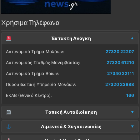
Χρήσιμα Τηλέφωνα
Έκτακτη Ανάγκη
Αστυνομικό Τμήμα Μολάων:
27320 22207
Αστυνομικός Σταθμός Μονεμβασίας:
27320 61210
Αστυνομικό Τμήμα Βοιών:
27340 22111
Πυροσβεστική Υπηρεσία Μολάων:
27320 23888
ΕΚΑΒ (Εθνικό Κέντρο):
166
Τοπική Αυτοδιοίκηση
Δήμος Μονεμβασίας (Έδρα):
27323 60500
Λιμενικά & Συγκοινωνίες
Δ.Ε. Μονεμβασίας (Γραφεία):
27323 60019
Λιμεναρχείο Μονεμβασίας:
27320 61266