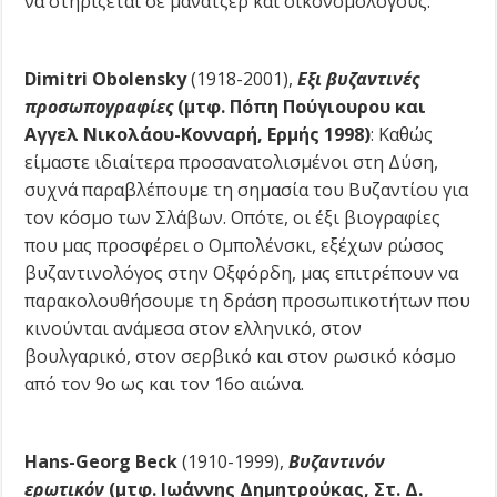
να στηρίζεται σε μάνατζερ και οικονομολόγους.
Dimitri Obolensky
(1918-2001),
Εξι βυζαντινές
προσωπογραφίες
(μτφ. Πόπη Πούγιουρου και
Αγγελ Νικολάου-Κονναρή, Ερμής 1998)
: Καθώς
είμαστε ιδιαίτερα προσανατολισμένοι στη Δύση,
συχνά παραβλέπουμε τη σημασία του Βυζαντίου για
τον κόσμο των Σλάβων. Οπότε, οι έξι βιογραφίες
που μας προσφέρει ο Ομπολένσκι, εξέχων ρώσος
βυζαντινολόγος στην Οξφόρδη, μας επιτρέπουν να
παρακολουθήσουμε τη δράση προσωπικοτήτων που
κινούνται ανάμεσα στον ελληνικό, στον
βουλγαρικό, στον σερβικό και στον ρωσικό κόσμο
από τον 9ο ως και τον 16ο αιώνα.
Hans-Georg Beck
(1910-1999),
Βυζαντινόν
ερωτικόν
(μτφ. Ιωάννης Δημητρούκας, Στ. Δ.