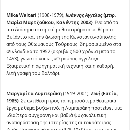
Mika Waltari
(1908-1979),
Ιωάννης Αγγελος
(μτφ.
Μαρία Μαρτζούκου, Καλέντης 2003)
:
Ενα από τα
πιο διάσημα ιστορικά μυθιστορήματα με θέμα το
Βυζάντιο και την άλωση της Κωνσταντινούπολης
από τους Οθωμανούς Τούρκους, δημοσιευμένο στα
Φινλανδικά το 1952 (ακριβώς 500 χρόνια μετά το
1453), γνωστό και ως «Ο μαύρος άγγελος».
Εξαιρετική η αφηγηματική τεχνική και η καθαρή,
λιτή γραφή του Βαλτάρι.
Μαργαρίτα Λυμπεράκη
(1919-2001),
Ζωή
(Εστία,
1985)
:
Σε αντίθεση προς τα περισσότερα θεατρικά
έργα με θέμα βυζαντινό, η Λυμπεράκη προτείνει μια
ιδιαίτερα σύγχρονη και βαθιά ψυχαναλυτική
αναπαράσταση της ιστορίας της αυτοκράτειρας
Ζωής Πορφυρογέννητης (978-1050) και των τριών