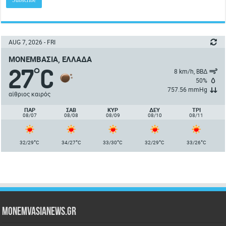
AUG 7, 2026 - FRI
ΜΟΝΕΜΒΑΣΙΆ, ΕΛΛΆΔΑ
27
C
°
8 km/h, ΒΒΔ
50%
757.56 mmHg
αίθριος καιρός
ΠΑΡ
ΣΑΒ
ΚΥΡ
ΔΕΥ
ΤΡΙ
08/07
08/08
08/09
08/10
08/11
°
°
°
°
°
32/29
C
34/27
C
33/30
C
32/29
C
33/26
C
Monemvasianews.gr