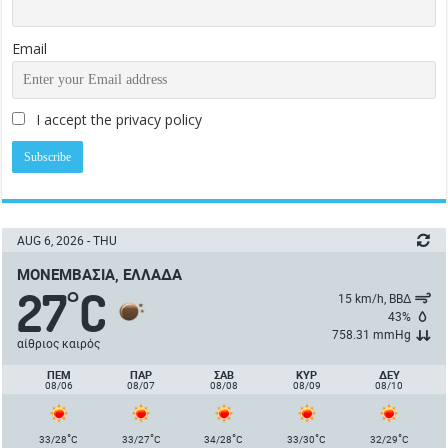
Email
I accept the privacy policy
AUG 6, 2026 - THU
ΜΟΝΕΜΒΑΣΙΆ, ΕΛΛΆΔΑ
27
C
°
15 km/h, ΒΒΔ
43%
758.31 mmHg
αίθριος καιρός
ΠΈΜ
ΠΑΡ
ΣΑΒ
ΚΥΡ
ΔΕΥ
08/06
08/07
08/08
08/09
08/10
°
°
°
°
°
33/28
C
33/27
C
34/28
C
33/30
C
32/29
C