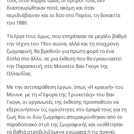
τους στον καμβά, όμως οι δρόμοι τους δεν
διασταυρώθηκαν ποτέ, ακόμη και όταν
περιδιάβαιναν και οι δύο στο Παρίσι, τη δεκαετία
του 1880.
Τα έργα τους όμως, που επηρέασαν σε μεγάλο βαθμό
την τέχνη του 19ου αιώνα, αλλά και τη σύγχρονη
ζωγραφική, θα βρεθούν για πρώτη φορά το ένα
δίπλα στο άλλο, σε μια έκθεση που θα εγκαινιαστεί
την Παρασκευή, στο Μουσείο Βαν Γκογκ της
Ολλανδίας.
Με την αντιπαράθεση έργων, όπως «Η κραυγή» του
Μουνκ με τη «Γέφυρα της Τρινκετάιγ» του Βαν
Γκογκ, οι οργανωτές της έκθεσης προσπαθούν να
εξερευνήσουν τις ομοιότητες στο όραμά τους για τη
ζωή. Και οι δύο ζωγράφοι απομακρύνθηκαν από το
παραδοσιακό στυλ της ζωγραφικής και υιοθέτησαν
τα βαθιά στροβιλιζόμενα χρώματα ή τις πυκνές