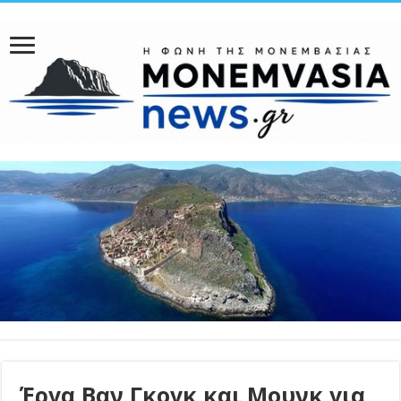
Έργα Βαν Γκογκ και Μουνκ για