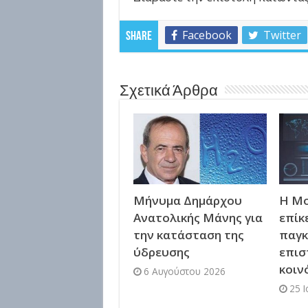
Facebook
Twitter
Share
Σχετικά Άρθρα
Μήνυμα Δημάρχου
Η Μο
Ανατολικής Μάνης για
επίκ
την κατάσταση της
παγκ
ύδρευσης
επισ
κοιν
6 Αυγούστου 2026
25 