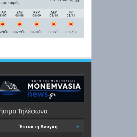
ριος καιρός
ΠΑΡ
ΣΑΒ
ΚΥΡ
ΔΕΥ
ΤΡΙ
8/07
08/08
08/09
08/10
08/11
°
°
°
°
°
/28
C
35/29
C
33/30
C
32/29
C
33/26
C
ήσιμα Τηλέφωνα
Έκτακτη Ανάγκη