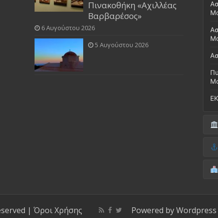
Πινακοθήκη «Αχιλλέας
Ασ
Μ
Βαρβαρέσος»
6 Αυγούστου 2026
Ασ
Μο
5 Αυγούστου 2026
Ασ
Πυ
Μ
ΕΚ
Δή
(Έ
Λι
Δ.
Μο
(Γ
Νο
Λι
Κ
Κέ
ΚΤ
eserved |
Όροι Χρήσης
Powered by
Wordpress
ΚΕ
Μο