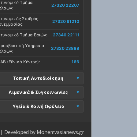
τυνομικό Τμήμα
27320 22207
ολάων:
τυνομικός Σταθμός
27320 61210
νεμβασίας:
τυνομικό Τμήμα Βοιών:
27340 22111
ροσβεστική Υπηρεσία
27320 23888
ολάων:
ΑΒ (Εθνικό Κέντρο):
166
Τοπική Αυτοδιοίκηση
μος Μονεμβασίας
Λιμενικά & Συγκοινωνίες
27323 60500
δρα):
μεναρχείο
Ε. Μονεμβασίας
Υγεία & Κοινή Ωφέλεια
27320 61266
27323 60019
νεμβασίας:
ραφεία):
σοκομείο Μολάων:
27323 60100
μεναρχείο Νεάπολης:
27340 22228
ΕΠ Μολάων:
27323 60521
ντρο Υγείας Νεάπολης:
27340 22500
ΕΛ Λακωνίας (Σταθμός
| Developed by
Monemvasianews.gr
Π Μονεμβασίας:
27323 60031
27320 22209
λάων):