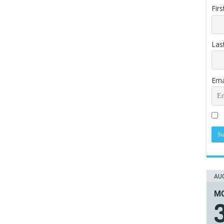
Fir
Las
Ema
AUG
ΜΟ
3