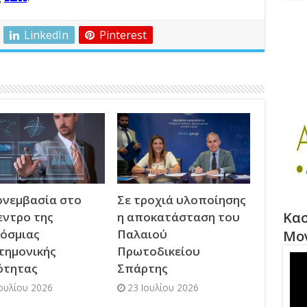
LinkedIn
Pinterest
νεμβασία στο
Σε τροχιά υλοποίησης
Κασ
εντρο της
η αποκατάσταση του
όσμιας
Παλαιού
Μο
τημονικής
Πρωτοδικείου
ότητας
Σπάρτης
Ιουλίου 2026
23 Ιουλίου 2026