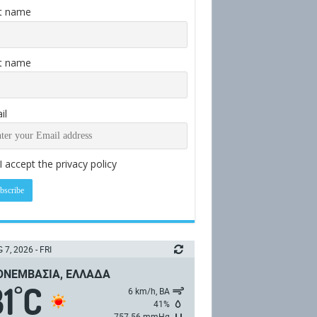
st name
t name
il
I accept the privacy policy
 7, 2026 - FRI
ΝΕΜΒΑΣΙΆ, ΕΛΛΆΔΑ
1
C
°
6 km/h, ΒΑ
41%
757.56 mmHg