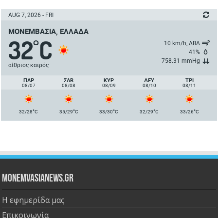
AUG 7, 2026 - FRI
ΜΟΝΕΜΒΑΣΙΆ, ΕΛΛΆΔΑ
32
C
°
10 km/h, ΑΒΑ
41%
758.31 mmHg
αίθριος καιρός
ΠΑΡ
ΣΑΒ
ΚΥΡ
ΔΕΥ
ΤΡΙ
08/07
08/08
08/09
08/10
08/11
°
°
°
°
°
32/28
C
35/29
C
33/30
C
32/29
C
33/26
C
Monemvasianews.gr
Η εφημερίδα μας
Επικοινωνία