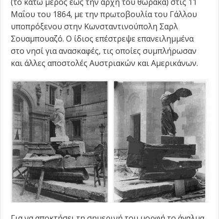
(το κάτω μέρος έως την αρχή του θώρακα) στις 11
Μαΐου του 1864, με την πρωτοβουλία του Γάλλου
υποπρόξενου στην Κωνσταντινούπολη Σαρλ
Σουαμπουαζό. Ο ίδιος επέστρεψε επανειλημμένα
στο νησί για ανασκαφές, τις οποίες συμπλήρωσαν
και άλλες αποστολές Αυστριακών και Αμερικάνων.
Για να αποκτήσει τη σημερινή του μορφή το άγαλμα,