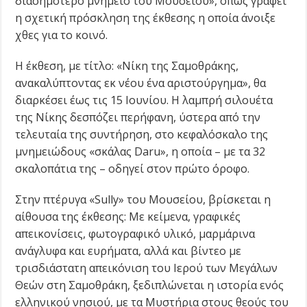
διασημότερο μνημείο του Μουσείου», όπως γράφει
η σχετική πρόσκληση της έκθεσης η οποία άνοιξε
χθες για το κοινό.
Η έκθεση, με τίτλο: «Νίκη της Σαμοθράκης,
ανακαλύπτοντας εκ νέου ένα αριστούργημα», θα
διαρκέσει έως τις 15 Ιουνίου. Η λαμπρή σιλουέτα
της Νίκης δεσπόζει περήφανη, ύστερα από την
τελευταία της συντήρηση, στο κεφαλόσκαλο της
μνημειώδους «σκάλας Daru», η οποία – με τα 32
σκαλοπάτια της – οδηγεί στον πρώτο όροφο.
Στην πτέρυγα «Sully» του Μουσείου, βρίσκεται η
αίθουσα της έκθεσης: Με κείμενα, γραφικές
απεικονίσεις, φωτογραφικό υλικό, μαρμάρινα
ανάγλυφα και ευρήματα, αλλά και βίντεο με
τρισδιάστατη απεικόνιση του Ιερού των Μεγάλων
Θεών στη Σαμοθράκη, ξεδιπλώνεται η ιστορία ενός
ελληνικού νησιού, με τα Μυστήρια στους θεούς του