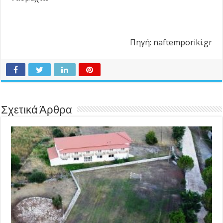
Πηγή: naftemporiki.gr
Σχετικά Άρθρα