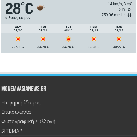
28
C
°
14 km/h, Β
54%
759.06 mmHg
αίθριος καιρός
ΔΕΥ
ΤΡΙ
ΤΕΤ
ΠΈΜ
ΠΑΡ
08/10
08/11
08/12
08/13
08/14
°
°
°
°
°
32/28
C
33/28
C
34/26
C
32/28
C
30/27
C
Monemvasianews.gr
Η εφημερίδα μας
Επικοινωνία
Φωτογραφική Συλλογή
SITEMAP