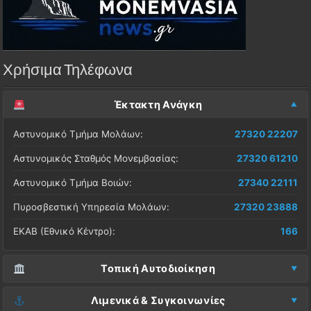
Χρήσιμα Τηλέφωνα
Έκτακτη Ανάγκη
Αστυνομικό Τμήμα Μολάων:
27320 22207
Αστυνομικός Σταθμός Μονεμβασίας:
27320 61210
Αστυνομικό Τμήμα Βοιών:
27340 22111
Πυροσβεστική Υπηρεσία Μολάων:
27320 23888
ΕΚΑΒ (Εθνικό Κέντρο):
166
Τοπική Αυτοδιοίκηση
Δήμος Μονεμβασίας (Έδρα):
27323 60500
Λιμενικά & Συγκοινωνίες