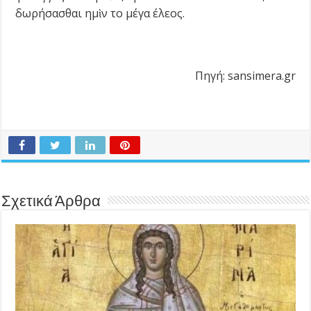
δωρήσασθαι ημὶν το μέγα έλεος.
Πηγή: sansimera.gr
Σχετικά Άρθρα