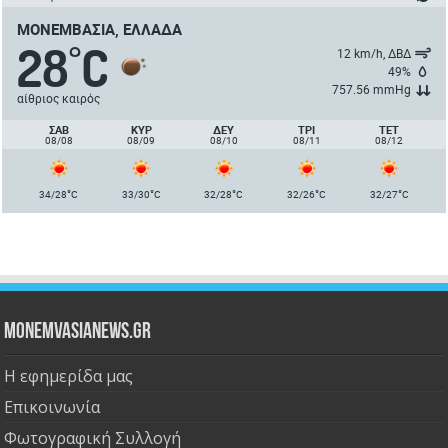
ΜΟΝΕΜΒΑΣΙΆ, ΕΛΛΆΔΑ
28
C
°
12 km/h, ΔΒΔ
49%
757.56 mmHg
αίθριος καιρός
ΣΑΒ
ΚΥΡ
ΔΕΥ
ΤΡΙ
ΤΕΤ
08/08
08/09
08/10
08/11
08/12
°
°
°
°
°
34/28
C
33/30
C
32/28
C
32/26
C
32/27
C
Monemvasianews.gr
Η εφημερίδα μας
Επικοινωνία
Φωτογραφική Συλλογή