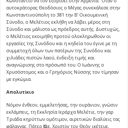
Κωνστάντιο να τον εξορίσει στην Αρμενία. Όταν ο
αυτοκράτορας Θεοδόσιος ο Μέγας συνεκάλεσε στην
Κωνσταντινούπολη το 381 την Β’ Οικουμενική
Σύνοδο, ο Μελέτιος εκλήθη να λάβει μέρος στη
Σύνοδο και μάλιστα ως πρόεδρος αυτής. Δυστυχώς,
ο Μελέτιος εκοιμήθη προτού ολοκληρωθούν οι
εργασίες της Συνόδου και η κηδεία του έγινε με τη
συμμετοχή όλων των πατέρων της Συνόδου και
χιλιάδες πιστών λαού, ένδειξη τιμής και
αναγνώρισης στο πρόσωπό του. Ο Ιωάννης ο
Χρυσόστομος και ο Γρηγόριος Νύσσης τον τίμησαν
με εγκώμια.
Απολυτίκιο
Νόμον ένθεον, εμμελετήσας, την ουράνιον, γνώσιν
εκλάμπεις, τη Εκκλησία Ιεράρχα Μελέτιε, την γαρ
Τριάδα κηρύττων ομότιμον, αιρετικών διαλύεις τας
φάλαγγας. Πάτερ Ὅσιε, Χριστὸν τον Θεόν ικέτευε,