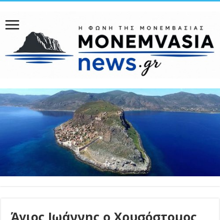
Άγιος Ιωάννης ο Χρυσόστομος