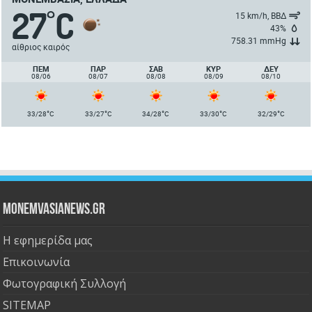
27
C
°
15 km/h, ΒΒΔ
43%
758.31 mmHg
αίθριος καιρός
ΠΈΜ
ΠΑΡ
ΣΑΒ
ΚΥΡ
ΔΕΥ
08/06
08/07
08/08
08/09
08/10
°
°
°
°
°
33/28
C
33/27
C
34/28
C
33/30
C
32/29
C
Monemvasianews.gr
Η εφημερίδα μας
Επικοινωνία
Φωτογραφική Συλλογή
SITEMAP