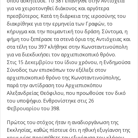
όπου ασκήτευσε. Το 381 επανήλθε στην Αντιόχεια
για να χειροτονηθεί διάκονος και αργότερα
πρεσβύτερος. Κατά τη διάρκεια της ιεροσύνης του
διακρίθηκε για την ερμηνεία των Γραφών, το
κήρυγμα και την ποιμαντική του δράση. Σύντομα, η
φήμη του ξεπέρασε τα στενά όρια της Αντιόχειας και
στα τέλη του 397 κλήθηκε στην Κωνσταντινούπολη
για να διεκδικήσει τον αρχιεπισκοπικό θρόνο.
Στις
15 Δεκεμβρίου
του ίδιου χρόνου, η Ενδημούσα
Σύνοδος των επισκόπων τον εξέλεξε στον
αρχιεπισκοπικό θρόνο της Κωνσταντινούπολης,
παρά την αντίδραση του Αρχιεπισκόπου
Αλεξανδρείας Θεόφιλου, που προωθούσε τον δικό
του υποψήφιο. Ενθρονίστηκε στις
26
Φεβρουαρίου
του 398.
Πρώτος του στόχος ήταν η αναδιοργάνωση της
Εκκλησίας, καθώς πίστευε ότι η ηθική εξυγίανση της
κοινωνίας προϋπέθετε την εξυγίανση του κλήρου