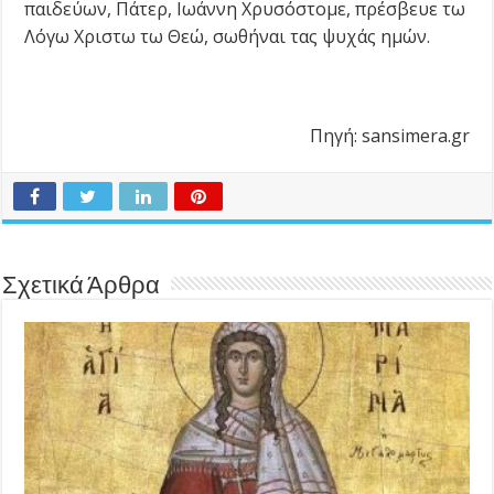
παιδεύων, Πάτερ, Ιωάννη Χρυσόστομε, πρέσβευε τω
Λόγω Χριστω τω Θεώ, σωθήναι τας ψυχάς ημών.
Πηγή: sansimera.gr
Σχετικά Άρθρα