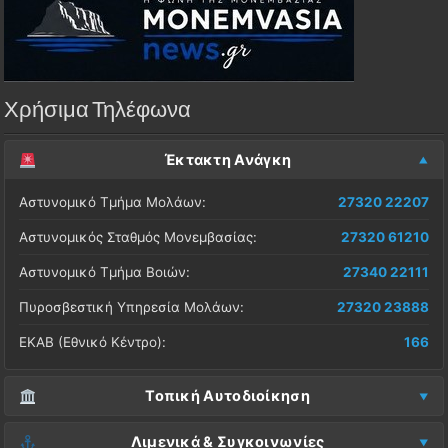
Χρήσιμα Τηλέφωνα
Έκτακτη Ανάγκη
Αστυνομικό Τμήμα Μολάων:
27320 22207
Αστυνομικός Σταθμός Μονεμβασίας:
27320 61210
Αστυνομικό Τμήμα Βοιών:
27340 22111
Πυροσβεστική Υπηρεσία Μολάων:
27320 23888
ΕΚΑΒ (Εθνικό Κέντρο):
166
Τοπική Αυτοδιοίκηση
Δήμος Μονεμβασίας (Έδρα):
27323 60500
Λιμενικά & Συγκοινωνίες