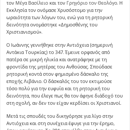
τον
Μέγα Βασίλειο
και τον
Γρηγόριο τον Θεολόγο
. Η
Εκκλησία τον ονόμασε Χρυσόστομο για την
ωραιότητα των λόγων του, ενώ για τη ρητορική
δεινότητα ονομάστηκε «Δημοσθένης του
Χριστιανισμού».
Ο Ιωάννης γεννήθηκε στην Αντιόχεια (σημερινή
Αντάκια Τουρκίας) το 347. Έμεινε ορφανός από
πατέρα σε μικρή ηλικία και ανατράφηκε με τη
φροντίδα της μητέρας του Ανθούσας. Σπούδασε
ρητορική κοντά στον φημισμένο δάσκαλο της
εποχής Λιβάνιο. Ο δάσκαλός του τον εκτιμούσε
τόσο πολύ για την ευφυΐα και τη ρητορική του
δεινότητα, που έλεγε πως θα τον άφηνε διάδοχό του
στη σχολή, αν δεν τον είχαν κερδίσει οι Χριστιανοί.
Μετά τις σπουδές του δικηγόρησε για λίγο στην
Αντιόχεια και στη συνέχεια έφυγε για την έρημο,