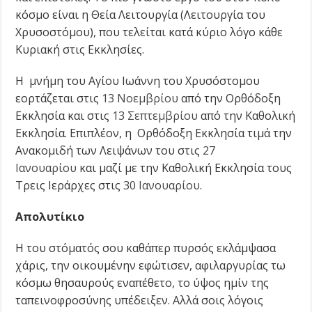
κόσμο είναι η Θεία Λειτουργία (Λειτουργία του
Χρυσοστόμου), που τελείται κατά κύριο λόγο κάθε
Κυριακή στις Εκκλησίες.
Η μνήμη του Αγίου Ιωάννη του Χρυσόστομου
εορτάζεται στις
13 Νοεμβρίου
από την Ορθόδοξη
Εκκλησία και στις
13 Σεπτεμβρίου
από την Καθολική
Εκκλησία. Επιπλέον, η Ορθόδοξη Εκκλησία τιμά την
Ανακομιδή των Λειψάνων του στις
27
Ιανουαρίου
και μαζί με την Καθολική Εκκλησία τους
Τρεις Ιεράρχες στις
30 Ιανουαρίου
.
Απολυτίκιο
Η του στόματός σου καθάπερ πυρσός εκλάμψασα
χάρις, την οικουμένην εφώτισεν, αφιλαργυρίας τω
κόσμω θησαυρούς εναπέθετο, το ύψος ημίν της
ταπεινοφροσύνης υπέδειξεν. Αλλά σοις λόγοις