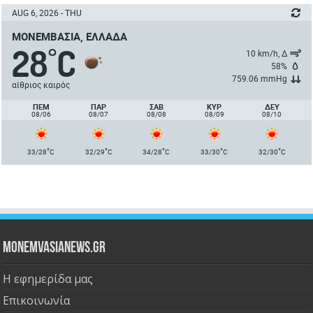
AUG 6, 2026 - THU
ΜΟΝΕΜΒΑΣΙΆ, ΕΛΛΆΔΑ
28
C
°
10 km/h, Δ
58%
759.06 mmHg
αίθριος καιρός
ΠΈΜ
ΠΑΡ
ΣΑΒ
ΚΥΡ
ΔΕΥ
08/06
08/07
08/08
08/09
08/10
°
°
°
°
°
33/28
C
32/29
C
34/28
C
33/30
C
32/30
C
Monemvasianews.gr
Η εφημερίδα μας
Επικοινωνία