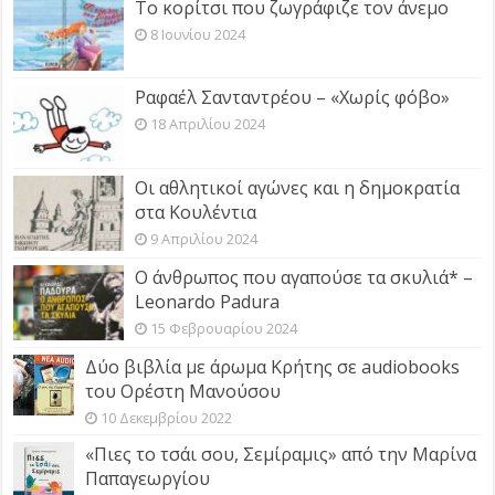
Το κορίτσι που ζωγράφιζε τον άνεμο
8 Ιουνίου 2024
Ραφαέλ Σανταντρέου – «Χωρίς φόβο»
18 Απριλίου 2024
Οι αθλητικοί αγώνες και η δημοκρατία
στα Κουλέντια
9 Απριλίου 2024
Ο άνθρωπος που αγαπούσε τα σκυλιά* –
Leonardo Padura
15 Φεβρουαρίου 2024
Δύο βιβλία με άρωμα Κρήτης σε audiobooks
του Ορέστη Μανούσου
10 Δεκεμβρίου 2022
«Πιες το τσάι σου, Σεμίραμις» από την Μαρίνα
Παπαγεωργίου