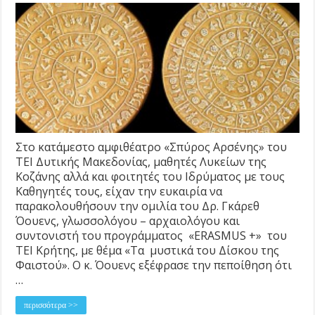
Στο κατάμεστο αμφιθέατρο «Σπύρος Αρσένης» του
ΤΕΙ Δυτικής Μακεδονίας, μαθητές Λυκείων της
Κοζάνης αλλά και φοιτητές του Ιδρύματος με τους
Καθηγητές τους, είχαν την ευκαιρία να
παρακολουθήσουν την ομιλία του Δρ. Γκάρεθ
Όουενς, γλωσσολόγου – αρχαιολόγου και
συντονιστή του προγράμματος «ERASMUS +» του
ΤΕΙ Κρήτης, με θέμα «Τα μυστικά του Δίσκου της
Φαιστού». Ο κ. Όουενς εξέφρασε την πεποίθηση ότι
…
περισσότερα >>