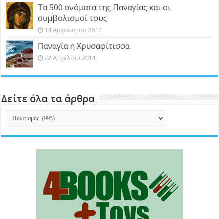
Τα 500 ονόματα της Παναγίας και οι
συμβολισμοί τους
14 Αυγούστου 2014
Παναγία η Χρυσαφίτισσα
22 Απριλίου 2014
Δείτε όλα τα άρθρα
Δείτε
όλα
τα
άρθρα