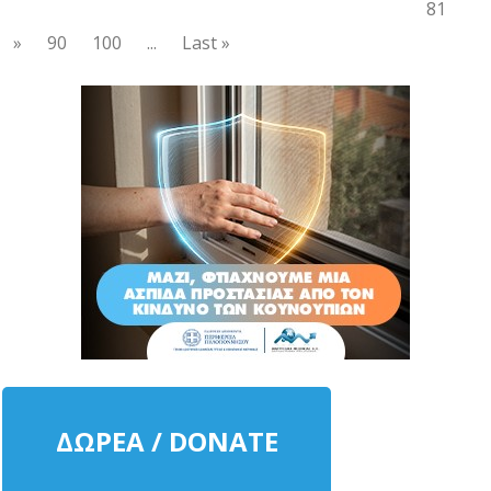
81
»
90
100
...
Last »
ΔΩΡΕΑ / DONATE