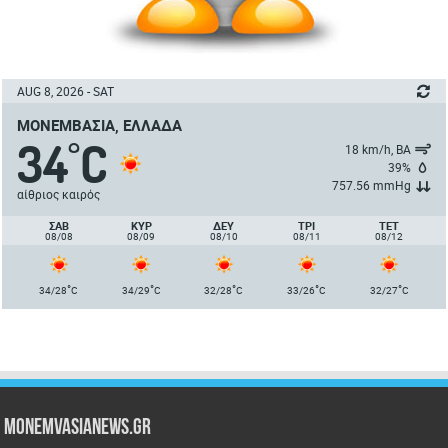
AUG 8, 2026 - SAT
ΜΟΝΕΜΒΑΣΙΆ, ΕΛΛΆΔΑ
34
C
°
18 km/h, ΒΑ
39%
757.56 mmHg
αίθριος καιρός
ΣΑΒ
ΚΥΡ
ΔΕΥ
ΤΡΙ
ΤΕΤ
08/08
08/09
08/10
08/11
08/12
°
°
°
°
°
34/28
C
34/29
C
32/28
C
33/26
C
32/27
C
Monemvasianews.gr