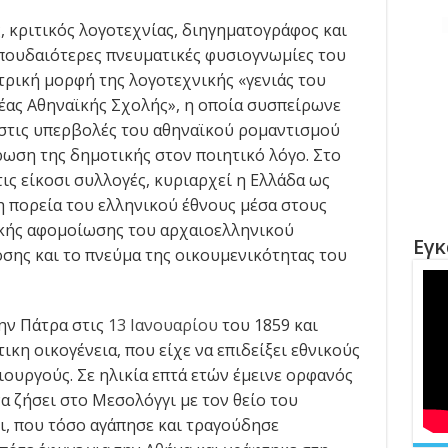
, κριτικός λογοτεχνίας, διηγηματογράφος και
σπουδαιότερες πνευματικές φυσιογνωμίες του
τρική μορφή της λογοτεχνικής «γενιάς του
έας Αθηναϊκής Σχολής», η οποία συσπείρωνε
 στις υπερβολές του αθηναϊκού ρομαντισμού
ρωση της δημοτικής στον ποιητικό λόγο. Στο
τις είκοσι συλλογές, κυριαρχεί η Ελλάδα ως
 η πορεία του ελληνικού έθνους μέσα στους
ικής αφομοίωσης του αρχαιοελληνικού
Εγκ
οσης και το πνεύμα της οικουμενικότητας του
ην Πάτρα στις
13 Ιανουαρίου
του 1859 και
ικη οικογένεια, που είχε να επιδείξει εθνικούς
ουργούς. Σε ηλικία επτά ετών έμεινε ορφανός
να ζήσει στο Μεσολόγγι με τον θείο του
, που τόσο αγάπησε και τραγούδησε