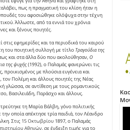
οπότε έφυγε για την Αθήνα και γράφτηκε στη
αλάβει, πως η πραγματική του κλίση ήταν η
 σπουδές του αφοσιώθηκε ολόψυχα στην τέχνη
ητικού. Άλλωστε, από τα εννιά του χρόνια
νες και ξένους ποιητές.
 στις εφημερίδες και τα περιοδικά του καιρού
τη του ποιητική συλλογή με τίτλο
Τραγούδια της
όπως και στα άλλα δύο που ακολούθησαν,
Ο
τια της ψυχής
(1992), ο Παλαμάς φανερώνει τις
, προικισμένος με πλούσια ευγένεια και
η
, τον Πολέμη και άλλους ποιητές της Νέας
κή γλώσσα, σε αντίθεση με τους ρομαντικούς
Κασ
σο, Βασιλειάδη, Παράσχο και άλλους.
Μο
τρεύτηκε τη Μαρία Βάλβη, γόνο πολιτικής
 την οποία απέκτησε τρία παιδιά, τον Λέανδρο
Άλκη. Στις
15 Οκτωβρίου
1897, ο Παλαμάς
πιστημίου Αθηνών
, σε ένδειξη τιμής για το