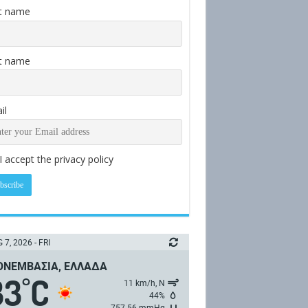
st name
t name
il
I accept the privacy policy
 7, 2026 - FRI
ΝΕΜΒΑΣΙΆ, ΕΛΛΆΔΑ
33
C
°
11 km/h, Ν
44%
757.56 mmHg