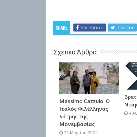
Facebook
Twitter
Share
Σχετικά Άρθρα
Βρετ
Massimo Cazzulo: Ο
Νικη
Ιταλός Φιλέλληνας
4 Α
λάτρης της
Μονεμβασίας
25 Μαρτίου 2024