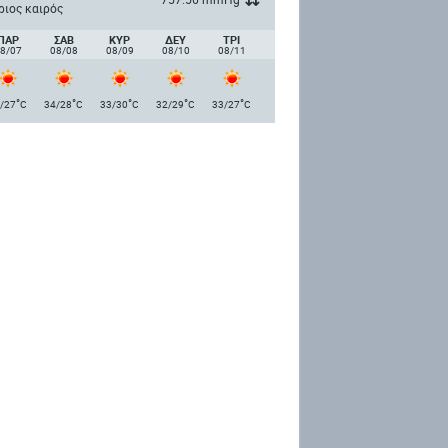
ριος καιρός
ΠΑΡ
ΣΑΒ
ΚΥΡ
ΔΕΥ
ΤΡΙ
8/07
08/08
08/09
08/10
08/11
°
°
°
°
°
/27
C
34/28
C
33/30
C
32/29
C
33/27
C