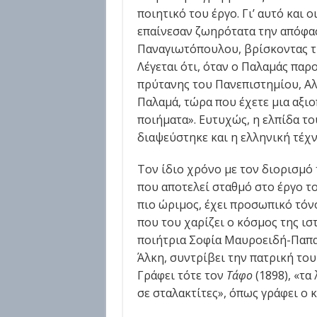
ποιητικό του έργο. Γι’ αυτό και ο
επαίνεσαν ζωηρότατα την απόφασ
Παναγιωτόπουλου, βρίσκοντας τη
Λέγεται ότι, όταν ο Παλαμάς παρ
πρύτανης του Πανεπιστημίου, Αλκ
Παλαμά, τώρα που έχετε μια αξιο
ποιήματα». Ευτυχώς, η ελπίδα τ
διαψεύστηκε και η ελληνική τέχ
Τον ίδιο χρόνο με τον διορισμό
που αποτελεί σταθμό στο έργο το
πιο ώριμος, έχει προσωπικό τόνο,
που του χαρίζει ο κόσμος της ισ
ποιήτρια Σοφία Μαυροειδή-Παπαδ
Άλκη, συντρίβει την πατρική του
Γράφει τότε τον
Τάφο
(1898), «τ
σε σταλακτίτες», όπως γράφει ο 