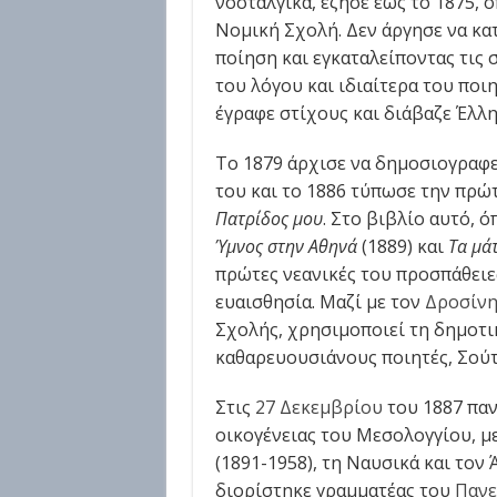
νοσταλγικά, έζησε έως το 1875, 
Νομική Σχολή. Δεν άργησε να κατ
ποίηση και εγκαταλείποντας τις
του λόγου και ιδιαίτερα του ποι
έγραφε στίχους και διάβαζε Έλλη
Το 1879 άρχισε να δημοσιογραφεί
του και το 1886 τύπωσε την πρώ
Πατρίδος μου
. Στο βιβλίο αυτό, 
Ύμνος στην Αθηνά
(1889) και
Τα μά
πρώτες νεανικές του προσπάθειες
ευαισθησία. Μαζί με τον
Δροσίν
Σχολής, χρησιμοποιεί τη δημοτι
καθαρευουσιάνους ποιητές, Σούτ
Στις
27 Δεκεμβρίου
του 1887 παν
οικογένειας του Μεσολογγίου, με
(1891-1958), τη Ναυσικά και τον 
διορίστηκε γραμματέας του
Πανε