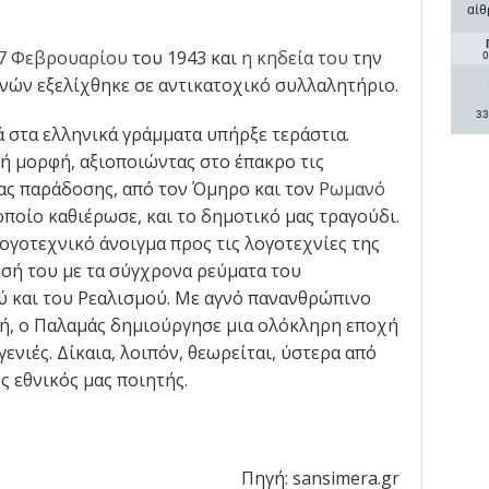
αίθ
7 Φεβρουαρίου
του 1943 και
η κηδεία του
την
0
νών εξελίχθηκε σε αντικατοχικό συλλαλητήριο.
33
στα ελληνικά γράμματα υπήρξε τεράστια.
ή μορφή, αξιοποιώντας στο έπακρο τις
ας παράδοσης, από τον Όμηρο και τον
Ρωμανό
 οποίο καθιέρωσε, και το δημοτικό μας τραγούδι.
ογοτεχνικό άνοιγμα προς τις λογοτεχνίες της
σή του με τα σύγχρονα ρεύματα του
 και του Ρεαλισμού. Με αγνό πανανθρώπινο
οή, ο Παλαμάς δημιούργησε μια ολόκληρη εποχή
γενιές. Δίκαια, λοιπόν, θεωρείται, ύστερα από
ος εθνικός μας ποιητής.
Πηγή: sansimera.gr