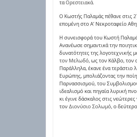
τα
Ορεστειακά
.
Ο Κωστής Παλαμάς πέθανε στις
2
επομένη στο Α’ Νεκροταφείο Αθη
Η συνεισφορά του Κωστή Παλαμά 
Ανανέωσε σημαντικά την ποιητικ
δυνατότητες της λογοτεχνικής μ
τον Μελωδό
, ως τον Κάλβο, τον
Παράλληλα, έκανε ένα τεράστιο λ
Ευρώπης, μπολιάζοντας την ποίη
Παρνασσισμού, του Συμβολισμού
ιδεαλισμό και πηγαία λυρική πν
κι έγινε δάσκαλος στις νεώτερες 
τον
Διονύσιο Σολωμό
, ο δεύτερ