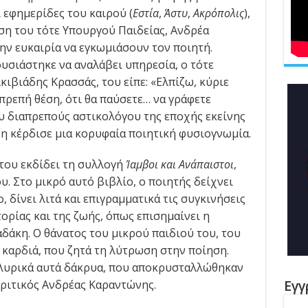
ι εφημερίδες του καιρού (
Εστία
,
Άστυ
,
Ακρόπολις
),
η του τότε Υπουργού Παιδείας, Ανδρέα
ν ευκαιρία να εγκωμιάσουν τον ποιητή.
ουσιάστηκε να αναλάβει υπηρεσία, ο τότε
ιβιάδης Κρασσάς, του είπε: «Ελπίζω, κύριε
πρεπή θέση, ότι θα παύσετε… να γράφετε
ου διαπρεπούς αστικολόγου της εποχής εκείνης
νη κέρδισε μια κορυφαία ποιητική φυσιογνωμία.
 του εκδίδει τη συλλογή
Ίαμβοι και Ανάπαιστοι
,
υ. Στο μικρό αυτό βιβλίο, ο ποιητής δείχνει
 δίνει λιτά και επιγραμματικά τις συγκινήσεις
τορίας και της ζωής, όπως επισημαίνει η
άκη. Ο θάνατος του μικρού παιδιού του, του
 καρδιά, που ζητά τη λύτρωση στην ποίηση.
α λυρικά αυτά δάκρυα, που αποκρυσταλλώθηκαν
Εγγ
κριτικός Ανδρέας Καραντώνης.