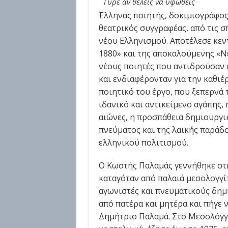
Γύρε αν θέλεις να υψωθείς
Έλληνας ποιητής, δοκιμιογράφος
θεατρικός συγγραφέας, από τις 
νέου Ελληνισμού. Αποτέλεσε κεν
1880» και της αποκαλούμενης «Ν
νέους ποιητές που αντιδρούσαν
και ενδιαφέρονταν για την καθιέ
ποιητικό του έργο, που ξεπερνά 
ιδανικό και αντικείμενο αγάπης,
αιώνες, η προσπάθεια δημιουργ
πνεύματος και της λαϊκής παράδ
ελληνικού πολιτισμού.
Ο Κωστής Παλαμάς γεννήθηκε στ
καταγόταν από παλαιά μεσολογγίτ
αγωνιστές και πνευματικούς δημι
από πατέρα και μητέρα και πήγε 
Δημήτριο Παλαμά. Στο Μεσολόγγι