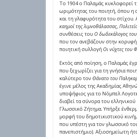
Το 1904 ο Παλαμάς κυκλοφορεί 
ωριμότητας του ποιητή, όπου η 
και τη γλαφυρότητα του στίχου.
καημοί της λιμνοθάλασσας
,
Πολιτεί
συνθέσεις του
Ο δωδεκάλογος του
που τον ανεβάζουν στην κορυφή
ποιητική συλλογή
Οι νύχτες του 
Εκτός από ποίηση, ο Παλαμάς έγρ
που ξεχωρίζει για τη γνήσια ποι
καλύτερο τον
Θάνατο του Παληκα
έγινε μέλος της Ακαδημίας Αθηνώ
υποψήφιος για το Νόμπελ Λογοτε
διαβεί τα σύνορα του ελληνικού 
Γλωσσικό Ζήτημα. Υπήρξε ένθερμ
μορφή του δημοτικιστικού κινήμα
που υπέστη για τον γλωσσικό τ
πανεπιστήμιο). Αξιοσημείωτη ήτ