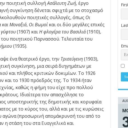
την ποιητική συλλογή
Ασάλευτη Ζωή
, έργο
Fir
αγνή συγκίνηση δένεται σφιχτά με το στοχασμό
 Ακολουθούν ποιητικές συλλογές, όπως
Οι
α και Μοναξιά
,
Οι Βωμοί
και οι δύο μεγάλες επικές
Las
 γύφτου
(1907) και
Η φλογέρα του Βασιλιά
(1910),
 του ποιητικού Παρνασσού. Τελευταία του
Φήμιου
(1935).
Ema
αψε ένα θεατρικό έργο, την
Τρισεύγενη
(1903),
ητική συγκίνηση, μια σειρά διηγημάτων με
ριού
και πλήθος κριτικών δοκιμίων. Το 1926
ν και το 1930 πρόεδρός της. Το 1934 ήταν
χνίας, καθώς η φήμη του είχε προ πολλού
κράτους. Ιδιαίτερα τον απασχόλησε το
AUG
ος υποστηρικτής της δημοτικής και κορυφαία
τος με το κύρος του, αλλά και με τις κυρώσεις
ΜΟ
ου αγώνα (προσωρινή απομάκρυνσή του από το
αν η στάση του στα
Ευαγγελικά
και