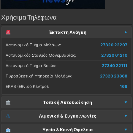
Χρήσιμα Τηλέφωνα
Έκτακτη Ανάγκη
Αστυνομικό Τμήμα Μολάων:
27320 22207
Αστυνομικός Σταθμός Μονεμβασίας:
27320 61210
Αστυνομικό Τμήμα Βοιών:
27340 22111
Πυροσβεστική Υπηρεσία Μολάων:
27320 23888
ΕΚΑΒ (Εθνικό Κέντρο):
166
Τοπική Αυτοδιοίκηση
Δήμος Μονεμβασίας (Έδρα):
27323 60500
Λιμενικά & Συγκοινωνίες
Δ.Ε. Μονεμβασίας (Γραφεία):
27323 60019
Λιμεναρχείο Μονεμβασίας:
27320 61266
Υγεία & Κοινή Ωφέλεια