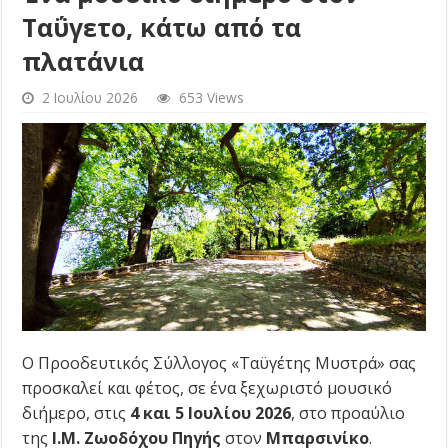
Ταΰγετο, κάτω από τα
πλατάνια
2 Ιουλίου 2026
653 Views
Ο Προοδευτικός Σύλλογος «Ταϋγέτης Μυστρά» σας
προσκαλεί και φέτος, σε ένα ξεχωριστό μουσικό
διήμερο, στις
4 και 5 Ιουλίου 2026
, στο προαύλιο
της
Ι.Μ. Ζωοδόχου Πηγής
στον
Μπαρσινίκο
.