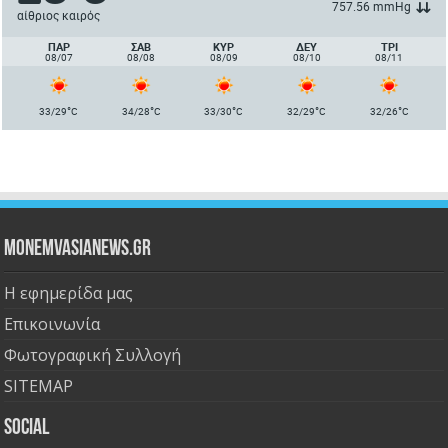
757.56 mmHg
αίθριος καιρός
ΠΑΡ
ΣΑΒ
ΚΥΡ
ΔΕΥ
ΤΡΙ
08/07
08/08
08/09
08/10
08/11
°
°
°
°
°
33/29
C
34/28
C
33/30
C
32/29
C
32/26
C
Monemvasianews.gr
Η εφημερίδα μας
Επικοινωνία
Φωτογραφική Συλλογή
SITEMAP
Social