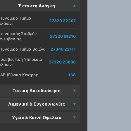
Έκτακτη Ανάγκη
τυνομικό Τμήμα
27320 22207
ολάων:
τυνομικός Σταθμός
27320 61210
νεμβασίας:
τυνομικό Τμήμα Βοιών:
27340 22111
ροσβεστική Υπηρεσία
27320 23888
ολάων:
ΑΒ (Εθνικό Κέντρο):
166
Τοπική Αυτοδιοίκηση
μος Μονεμβασίας
Λιμενικά & Συγκοινωνίες
27323 60500
δρα):
μεναρχείο
Ε. Μονεμβασίας
Υγεία & Κοινή Ωφέλεια
27320 61266
27323 60019
νεμβασίας:
ραφεία):
σοκομείο Μολάων:
27323 60100
μεναρχείο Νεάπολης:
27340 22228