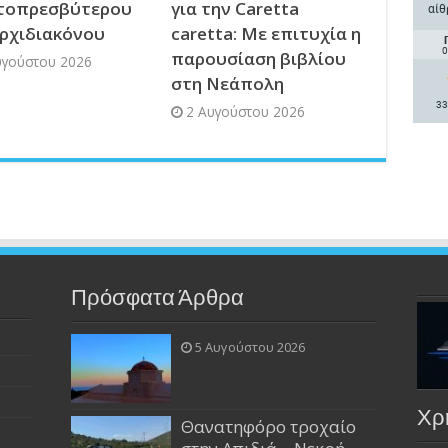
τοπρεσβύτερου
για την Caretta
αίθ
Αρχιδιακόνου
caretta: Με επιτυχία η
0
παρουσίαση βιβλίου
υγούστου 2026
στη Νεάπολη
33
2 Αυγούστου 2026
Πρόσφατα Άρθρα
5 Αυγούστου 2026
Χρ
Θανατηφόρο τροχαίο