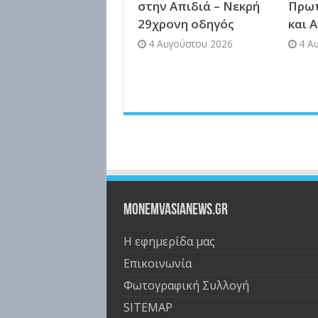
στην Απιδιά – Νεκρή
Πρω
29χρονη οδηγός
και 
4 Αυγούστου 2026
4 Α
Monemvasianews.gr
Η εφημερίδα μας
Επικοινωνία
Φωτογραφική Συλλογή
SITEMAP