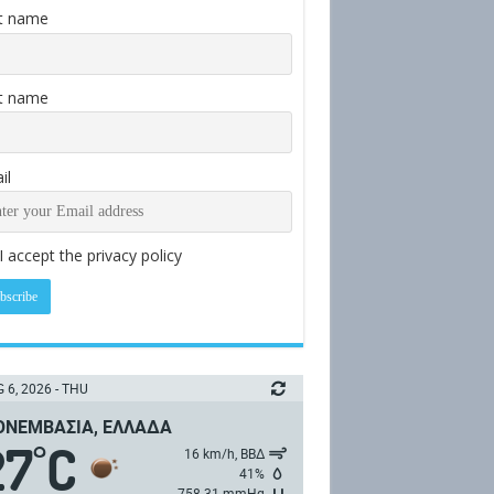
st name
t name
il
I accept the privacy policy
 6, 2026 - THU
ΝΕΜΒΑΣΙΆ, ΕΛΛΆΔΑ
27
C
°
16 km/h, ΒΒΔ
41%
758.31 mmHg