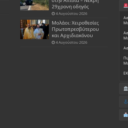
στην Απιδιά – Νεκρή
29χρονη οδηγός
4 Αυγούστου 2026
Ασ
Μολάοι: Χειροθεσίες
Μ
Πρωτοπρεσβύτερου
Ασ
και Αρχιδιακόνου
Μο
4 Αυγούστου 2026
Ασ
Πυ
Μ
ΕΚ
Δή
(Έ
Λι
Δ.
Μο
(Γ
Νο
Λι