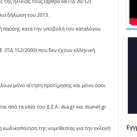
 της ηλικίας τους (άρθρο 68 ΠΔ 26/12)
σια δήλωση του 2013.
νή παύσης κατά την υποβολή του καταλόγου
.Ε. (ΠΔ 152/2000) που δεν έχουν ελληνική
λουν μόνο αίτηση προτίμησης και μόνο όσοι
ι από τα sites του Δ.Σ.Α.: dsa.gr και dsanet.gr
Εγγ
 η κωδικοποίηση της νομοθεσίας για την εκλογή