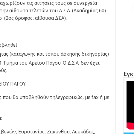
ταχωρίζουν τις αιτήσεις τους σε συνεργεία
στην αίθουσα τελετών του Δ.Σ.Α. (Ακαδημίας 60)
ο (2ος όροφος, αίθουσα ΔΣΑ).
οβληθεί
τας (καταγωγής και τόπου άσκησης δικηγορίας)
 Τμήμα του Αρείου Πάγου. Ο Δ.Σ.Α. δεν έχει
ύς.
Εγκ
ΕΙΟΥ ΠΑΓΟΥ
ς που θα υποβληθούν τηλεγραφικώς, με fax ή με
:
εβενών, Ευρυτανίας, Ζακύνθου, Λευκάδας,