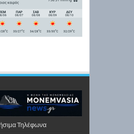
ριος καιρός
ΠΈΜ
ΠΑΡ
ΣΑΒ
ΚΥΡ
ΔΕΥ
8/06
08/07
08/08
08/09
08/10
°
°
°
°
°
/28
C
33/27
C
34/28
C
33/30
C
32/29
C
ήσιμα Τηλέφωνα