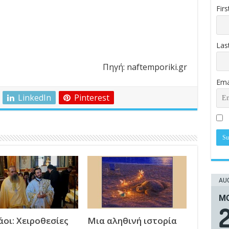
Fir
Las
Πηγή: naftemporiki.gr
Ema
LinkedIn
Pinterest
AUG
ΜΟ
οι: Χειροθεσίες
Μια αληθινή ιστορία