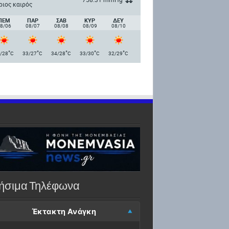
ριος καιρός
ΠΈΜ
ΠΑΡ
ΣΑΒ
ΚΥΡ
ΔΕΥ
8/06
08/07
08/08
08/09
08/10
°
°
°
°
°
/28
C
33/27
C
34/28
C
33/30
C
32/29
C
ήσιμα Τηλέφωνα
Έκτακτη Ανάγκη