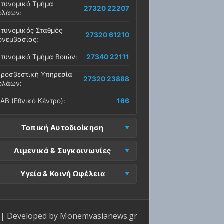
τυνομικό Τμήμα
27320 22207
ολάων:
τυνομικός Σταθμός
27320 61210
νεμβασίας:
τυνομικό Τμήμα Βοιών:
27340 22111
ροσβεστική Υπηρεσία
27320 23888
ολάων:
ΑΒ (Εθνικό Κέντρο):
166
Τοπική Αυτοδιοίκηση
μος Μονεμβασίας
Λιμενικά & Συγκοινωνίες
27323 60500
δρα):
μεναρχείο
Ε. Μονεμβασίας
Υγεία & Κοινή Ωφέλεια
27320 61266
27323 60019
νεμβασίας:
ραφεία):
σοκομείο Μολάων:
27323 60100
μεναρχείο Νεάπολης:
27340 22228
ΕΠ Μολάων:
27323 60521
ντρο Υγείας Νεάπολης:
27340 22500
ΕΛ Λακωνίας (Σταθμός
| Developed by
Monemvasianews.gr
Π Μονεμβασίας:
27323 60031
27320 22209
λάων):