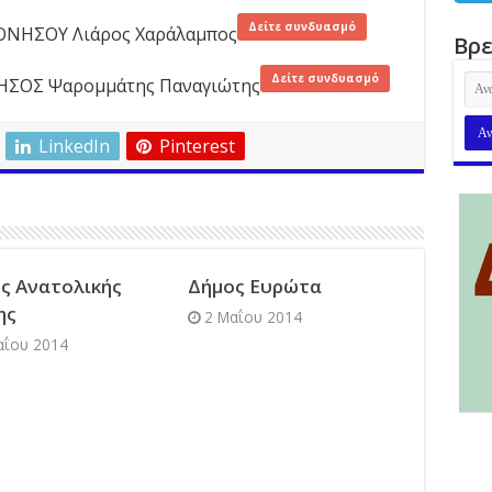
Δείτε συνδυασμό
ΝΗΣΟΥ Λιάρος Χαράλαμπος
Βρε
Δείτε συνδυασμό
ΣΟΣ Ψαρομμάτης Παναγιώτης
LinkedIn
Pinterest
ς Ανατολικής
Δήμος Ευρώτα
ης
2 Μαΐου 2014
αΐου 2014