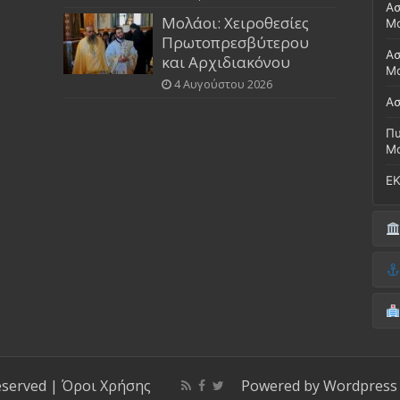
Ασ
Μολάοι: Χειροθεσίες
Μ
Πρωτοπρεσβύτερου
Ασ
και Αρχιδιακόνου
Μο
4 Αυγούστου 2026
Ασ
Πυ
Μ
ΕΚ
Δή
(Έ
Λι
Δ.
Μο
(Γ
Νο
Λι
Κ
Κέ
ΚΤ
eserved |
Όροι Χρήσης
Powered by
Wordpress
ΚΕ
Μο