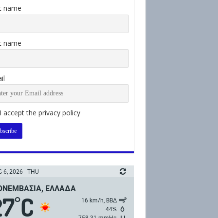
st name
t name
il
I accept the privacy policy
 6, 2026 - THU
ΝΕΜΒΑΣΙΆ, ΕΛΛΆΔΑ
27
C
°
16 km/h, ΒΒΔ
44%
758.31 mmHg