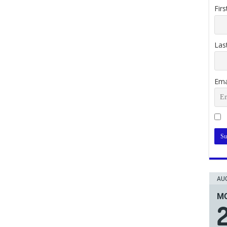
Fir
Las
Ema
AUG
ΜΟ