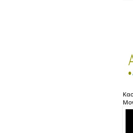
Κασ
Μο