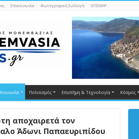
ας
Επικοινωνία
Φωτογραφική Συλλογή
SITEMAP
Κοινωνία
Πολιτισμός
Επιστήμη & Τεχνολογία
Κόσμος
ώτη αποχαιρετά τον
καλο Άδωνι Παπαευριπίδου