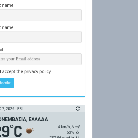
st name
t name
il
I accept the privacy policy
 7, 2026 - FRI
ΝΕΜΒΑΣΙΆ, ΕΛΛΆΔΑ
29
C
°
4 km/h, Δ
53%
757.56 mmHg