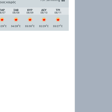
ριος καιρός
ΠΑΡ
ΣΑΒ
ΚΥΡ
ΔΕΥ
ΤΡΙ
8/07
08/08
08/09
08/10
08/11
°
°
°
°
°
/29
C
34/28
C
33/30
C
32/29
C
33/27
C