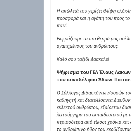
Η απώλειά του γεμίζει θλίψη ολόκλ
προσφορά και η αγάπη του προς το 
ποτέ.
Εκφράζουμε τα πιο θερμά μας συλλυπ
αγαπημένους του ανθρώπους.
Καλό σου ταξίδι Δάσκαλε!
Ψήφισμα του ΓΕΛ Έλους Λακωνί
του συναδέλφου Άδωνι Παπαε
Ο Σύλλογος Διδασκόντων/ουσών του
καθηγητή και διατελέσαντα Διευθυν
εκλεκτού ανθρώπου, εξαίρετου δασ
λειτούργημα του εκπαιδευτικού με
περισσότερα από είκοσι χρόνια και 
το ανθρώπινο ήθος του κερδίζοντας