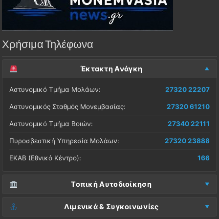
Χρήσιμα Τηλέφωνα
Έκτακτη Ανάγκη
Αστυνομικό Τμήμα Μολάων:
27320 22207
Αστυνομικός Σταθμός Μονεμβασίας:
27320 61210
Αστυνομικό Τμήμα Βοιών:
27340 22111
Πυροσβεστική Υπηρεσία Μολάων:
27320 23888
ΕΚΑΒ (Εθνικό Κέντρο):
166
Τοπική Αυτοδιοίκηση
Δήμος Μονεμβασίας (Έδρα):
27323 60500
Λιμενικά & Συγκοινωνίες
Δ.Ε. Μονεμβασίας (Γραφεία):
27323 60019