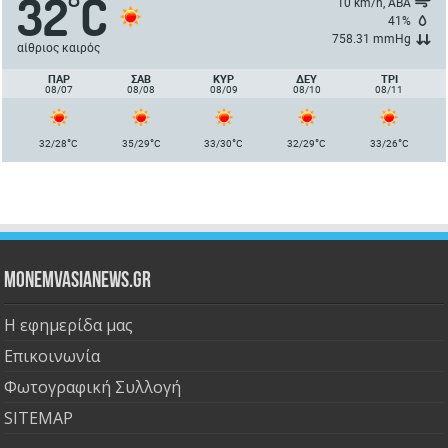
32
C
°
10 km/h, ΑΒΑ
41%
758.31 mmHg
αίθριος καιρός
ΠΑΡ
ΣΑΒ
ΚΥΡ
ΔΕΥ
ΤΡΙ
08/07
08/08
08/09
08/10
08/11
°
°
°
°
°
32/28
C
35/29
C
33/30
C
32/29
C
33/26
C
Monemvasianews.gr
Η εφημερίδα μας
Επικοινωνία
Φωτογραφική Συλλογή
SITEMAP