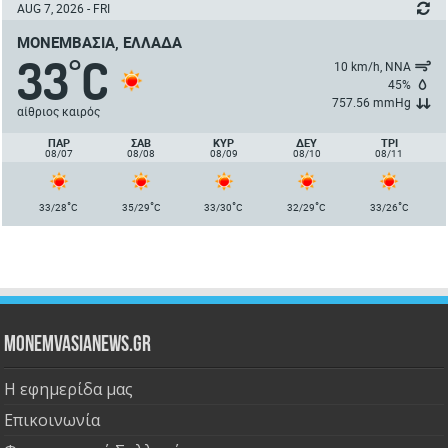
AUG 7, 2026 - FRI
ΜΟΝΕΜΒΑΣΙΆ, ΕΛΛΆΔΑ
33
C
°
10 km/h, ΝΝΑ
45%
757.56 mmHg
αίθριος καιρός
ΠΑΡ
ΣΑΒ
ΚΥΡ
ΔΕΥ
ΤΡΙ
08/07
08/08
08/09
08/10
08/11
°
°
°
°
°
33/28
C
35/29
C
33/30
C
32/29
C
33/26
C
Monemvasianews.gr
Η εφημερίδα μας
Επικοινωνία