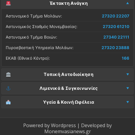
Έκτακτη Ανάγκη
Αστυνομικό Τμήμα Μολάων:
27320 22207
Αστυνομικός Σταθμός Μονεμβασίας:
27320 61210
Αστυνομικό Τμήμα Βοιών:
27340 22111
Πυροσβεστική Υπηρεσία Μολάων:
27320 23888
ΕΚΑΒ (Εθνικό Κέντρο):
166
Τοπική Αυτοδιοίκηση
Δήμος Μονεμβασίας (Έδρα):
27323 60500
Λιμενικά & Συγκοινωνίες
Δ.Ε. Μονεμβασίας (Γραφεία):
27323 60019
Λιμεναρχείο Μονεμβασίας:
27320 61266
Υγεία & Κοινή Ωφέλεια
ΚΕΠ Μολάων:
27323 60521
Λιμεναρχείο Νεάπολης:
27340 22228
Νοσοκομείο Μολάων:
27323 60100
ΚΕΠ Μονεμβασίας:
27323 60031
ΚΤΕΛ Λακωνίας (Σταθμός Μολάων):
27320 22209
Κέντρο Υγείας Νεάπολης:
27340 22500
Powered by
Wordpress
| Developed by
ΚΕΠ Βοιών:
27340 24087
Monemvasianews.gr
ΚΤΕΛ Λακωνίας (Σταθμός Μονεμβασίας):
27320 61752
Βλάβες ΔΕΔΔΗΕ (Ρεύμα):
800 4004000