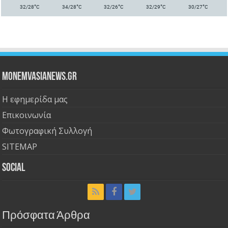
°
°
°
°
°
32/28
C
34/28
C
32/26
C
32/29
C
30/27
C
Monemvasianews.gr
Η εφημερίδα μας
Επικοινωνία
Φωτογραφική Συλλογή
SITEMAP
Social
Πρόσφατα Άρθρα