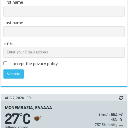
First name
Last name
Email
I accept the privacy policy
AUG 7, 2026 - FRI
ΜΟΝΕΜΒΑΣΙΆ, ΕΛΛΆΔΑ
27
C
°
8 km/h, ΒΒΔ
48%
757.56 mmHg
αίθριος καιρός