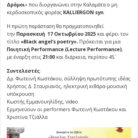
Δρόμοι
» που διοργανώνει στην Καλαμάτα ο μη
κερδοσκοπικός φορέας
KALLIERGON syn
.
Η πρώτη παράσταση θα πραγματοποιηθεί
την
Παρασκευή 17 Οκτωβρίου 2025
και φέρει τον
τίτλο
«Black angel’s poetry».
Πρόκειται για μια
Ποιητική Performance (Lecture Performance)
,
με έναρξη στις
21:00
και διάρκεια, περίπου 45΄.
Συντελεστές
:
Δρ. Φωτεινή Κωστάκου, σύλληψη πρωτότυπης ιδέας
Χρήστος Δ. Σταυριανός, ηλεκτρική κιθάρα-μουσική
υπόκρουση
Κωστής Εμμανουηλίδης, video
Ερμηνεύουν οι performers Φωτεινή Κωστάκου και
Χριστίνα Τζιάλλα