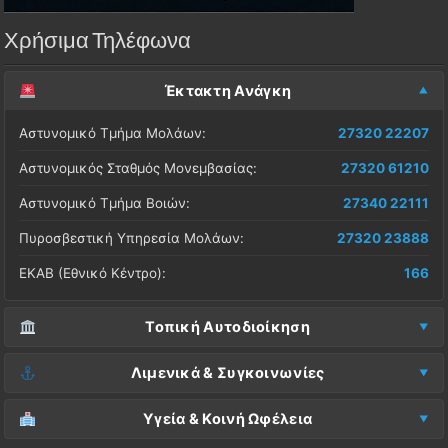
Χρήσιμα Τηλέφωνα
Έκτακτη Ανάγκη
Αστυνομικό Τμήμα Μολάων:
27320 22207
Αστυνομικός Σταθμός Μονεμβασίας:
27320 61210
Αστυνομικό Τμήμα Βοιών:
27340 22111
Πυροσβεστική Υπηρεσία Μολάων:
27320 23888
ΕΚΑΒ (Εθνικό Κέντρο):
166
Τοπική Αυτοδιοίκηση
Δήμος Μονεμβασίας (Έδρα):
27323 60500
Λιμενικά & Συγκοινωνίες
Δ.Ε. Μονεμβασίας (Γραφεία):
27323 60019
Λιμεναρχείο Μονεμβασίας:
27320 61266
Υγεία & Κοινή Ωφέλεια
ΚΕΠ Μολάων:
27323 60521
Λιμεναρχείο Νεάπολης:
27340 22228