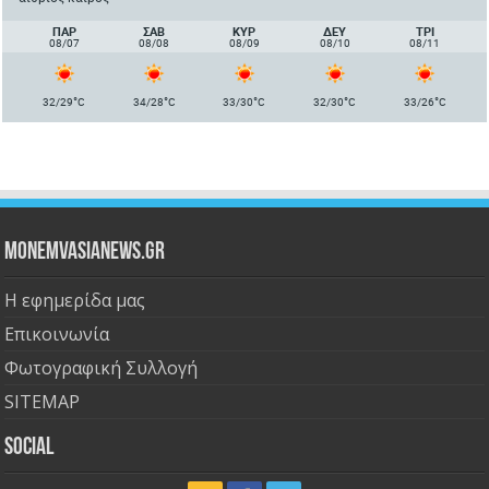
ΠΑΡ
ΣΑΒ
ΚΥΡ
ΔΕΥ
ΤΡΙ
08/07
08/08
08/09
08/10
08/11
°
°
°
°
°
32/29
C
34/28
C
33/30
C
32/30
C
33/26
C
Monemvasianews.gr
Η εφημερίδα μας
Επικοινωνία
Φωτογραφική Συλλογή
SITEMAP
Social