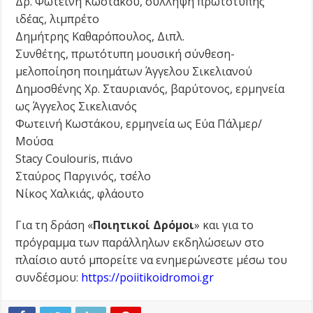
Δρ. Φωτεινή Κωστάκου, σύλληψη πρωτότυπης
ιδέας, λιμπρέτο
Δημήτρης Καθαρόπουλος, Διπλ.
Συνθέτης, πρωτότυπη μουσική σύνθεση-
μελοποίηση ποιημάτων Άγγελου Σικελιανού
Δημοσθένης Χρ. Σταυριανός, βαρύτονος, ερμηνεία
ως Άγγελος Σικελιανός
Φωτεινή Κωστάκου, ερμηνεία ως Εύα Πάλμερ/
Μούσα
Stacy Coulouris, πιάνο
Σταύρος Παργινός, τσέλο
Νίκος Χαλκιάς, φλάουτο
Για τη δράση «
Ποιητικοί Δρόμοι
» και για το
πρόγραμμα των παράλληλων εκδηλώσεων στο
πλαίσιο αυτό μπορείτε να ενημερώνεστε μέσω του
συνδέσμου:
https://poiitikoidromoi.gr