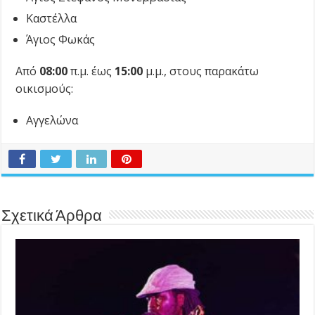
Καστέλλα
Άγιος Φωκάς
Από
08:00
π.μ. έως
15:00
μ.μ., στους παρακάτω
οικισμούς:
Αγγελώνα
Σχετικά Άρθρα