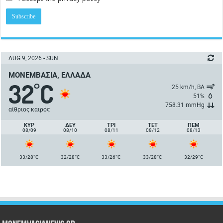
AUG 9, 2026 - SUN
ΜΟΝΕΜΒΑΣΙΆ, ΕΛΛΆΔΑ
32
C
°
25 km/h, ΒΑ
51%
758.31 mmHg
αίθριος καιρός
ΚΥΡ
ΔΕΥ
ΤΡΙ
ΤΕΤ
ΠΈΜ
08/09
08/10
08/11
08/12
08/13
°
°
°
°
°
33/28
C
32/28
C
33/26
C
33/28
C
32/29
C