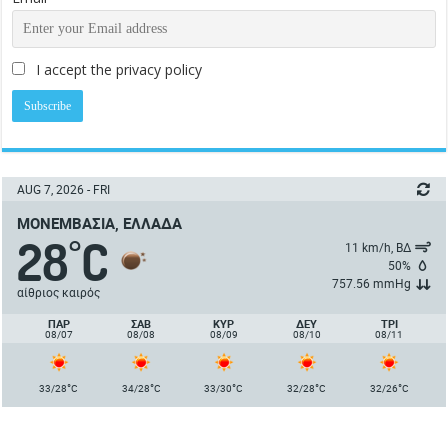
I accept the privacy policy
AUG 7, 2026 - FRI
ΜΟΝΕΜΒΑΣΙΆ, ΕΛΛΆΔΑ
28
C
°
11 km/h, ΒΔ
50%
757.56 mmHg
αίθριος καιρός
ΠΑΡ
ΣΑΒ
ΚΥΡ
ΔΕΥ
ΤΡΙ
08/07
08/08
08/09
08/10
08/11
°
°
°
°
°
33/28
C
34/28
C
33/30
C
32/28
C
32/26
C