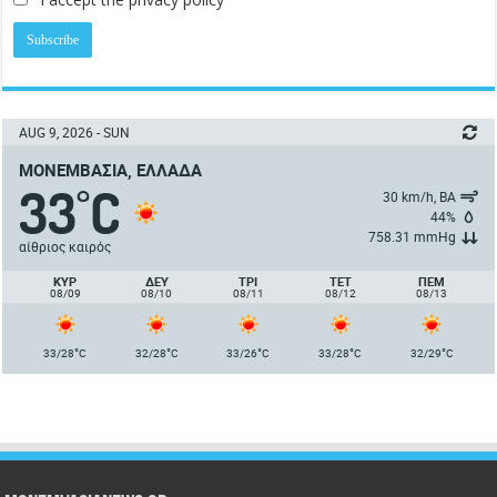
AUG 9, 2026 - SUN
ΜΟΝΕΜΒΑΣΙΆ, ΕΛΛΆΔΑ
33
C
°
30 km/h, ΒΑ
44%
758.31 mmHg
αίθριος καιρός
ΚΥΡ
ΔΕΥ
ΤΡΙ
ΤΕΤ
ΠΈΜ
08/09
08/10
08/11
08/12
08/13
°
°
°
°
°
33/28
C
32/28
C
33/26
C
33/28
C
32/29
C