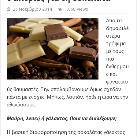
25 Νοεμβρίου 2014
1,068 Views
Από τα
δημοφιλέ
στερα
τρόφιμα
με τους
πιο
ένθερμου
ς και
φανατικο
ύς θαυμαστές. Την απολαμβάνουμε όμως σχεδόν
πάντα με ενοχές. Μήπως, λοιπόν, ήρθε η ώρα να την
αθωώσουμε;
Μαύρη, λευκή ή γάλακτος; Ποια να διαλέξουμε;
Η βασική διαφοροποίηση της σοκολάτας γάλακτος