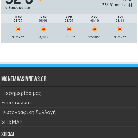
756.81 mmHg
αίθριος καιρός
ΠΑΡ
ΣΑΒ
ΚΥΡ
ΔΕΥ
ΤΡΙ
08/07
08/08
08/09
08/10
08/11
°
°
°
°
°
33/29
C
34/28
C
33/30
C
32/29
C
33/27
C
Monemvasianews.gr
Η εφημερίδα μας
Επικοινωνία
Φωτογραφική Συλλογή
SITEMAP
Social