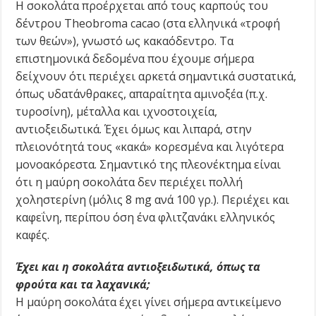
Η σοκολάτα προέρχεται από τους καρπούς του
δέντρου Theobroma cacao (στα ελληνικά «τροφή
των θεών»), γνωστό ως κακαόδεντρο. Τα
επιστημονικά δεδομένα που έχουμε σήμερα
δείχνουν ότι περιέχει αρκετά σημαντικά συστατικά,
όπως υδατάνθρακες, απαραίτητα αμινοξέα (π.χ.
τυροσίνη), μέταλλα και ιχνοστοιχεία,
αντιοξειδωτικά. Έχει όμως και λιπαρά, στην
πλειονότητά τους «κακά» κορεσμένα και λιγότερα
μονοακόρεστα. Σημαντικό της πλεονέκτημα είναι
ότι η μαύρη σοκολάτα δεν περιέχει πολλή
χοληστερίνη (μόλις 8 mg ανά 100 γρ.). Περιέχει και
καφεΐνη, περίπου όση ένα φλιτζανάκι ελληνικός
καφές.
Έχει και η σοκολάτα αντιοξειδωτικά, όπως τα
φρούτα και τα λαχανικά;
Η μαύρη σοκολάτα έχει γίνει σήμερα αντικείμενο