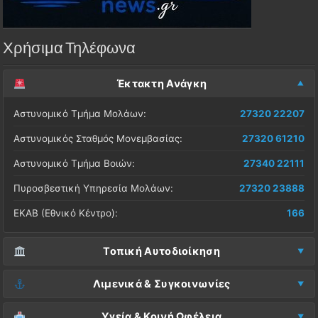
Χρήσιμα Τηλέφωνα
Έκτακτη Ανάγκη
Αστυνομικό Τμήμα Μολάων:
27320 22207
Αστυνομικός Σταθμός Μονεμβασίας:
27320 61210
Αστυνομικό Τμήμα Βοιών:
27340 22111
Πυροσβεστική Υπηρεσία Μολάων:
27320 23888
ΕΚΑΒ (Εθνικό Κέντρο):
166
Τοπική Αυτοδιοίκηση
Δήμος Μονεμβασίας (Έδρα):
27323 60500
Λιμενικά & Συγκοινωνίες
Δ.Ε. Μονεμβασίας (Γραφεία):
27323 60019
Λιμεναρχείο Μονεμβασίας:
27320 61266
Υγεία & Κοινή Ωφέλεια