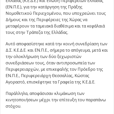
Ελλάδας (Κ.Ε.Δ.Ε.) και Ένωση Περιφερειών Ελλάδας
(ΕΝ.Π.Ε.), για την κατάργηση της Πράξης
Νομοθετικού Περιεχομένου, που υποχρεώνει τους
Δήμους και της Περιφέρειες της Χώρας να
μεταφέρουν τα ταμειακά διαθέσιμα και τα κεφάλαιά
τους στην Τράπεζα της Ελλάδας.
Αυτό αποφασίστηκε κατά την κοινή συνεδρίαση των
Δ.Σ. Κ.Ε.Δ.Ε. και ΕΝ.Π.Ε., σήμερα το απόγευμα, μετά και
την ολοκλήρωση των δύο ξεχωριστών
συνεδριάσεων τους, όταν αντιπροσωπεία των
Περιφερειαρχών, με επικεφαλής τον Πρόεδρο της
ΕΝ.Π.Ε., Περιφερειάρχη Θεσσαλίας, Κώστας
Αγοραστό, επισκέφτηκε τα Γραφεία της Κ.Ε.Δ.Ε.
Παράλληλα, αποφάσισαν κλιμάκωση των
κινητοποιήσεων μέχρι την επίτευξη του παραπάνω
στόχου.