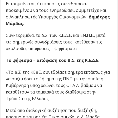
Επισημαίνεται, ότι και στις συνεδριάσεις,
προκειμένου να τους ενημερώσει, συμμετείχε και
ο Αναπληρωτής Υπουργός Οικονομικών,
Δημήτρης
Μάρδας
.
Συγκεκριμένα, τα Δ.Σ. των Κ.Ε.Δ.Ε. και ΕΝ.Π.Ε., μετά
τις σημερινές συνεδριάσεις τους, κατέθεσαν τις
ακόλουθες αποφάσεις – ψηφίσματα:
Το ψήφισμα – απόφαση του Δ.Σ. της Κ.Ε.Δ.Ε.
«Το Δ.Σ. της ΚΕΔΕ, συνεδρίασε σήμερα εκτάκτως για
να συζητήσει το ζήτημα της ΠΝΠ με την οποία η
Κυβέρνηση υποχρεώνει τους ΟΤΑ Α’ βαθμού να
καταθέτουν τα ταμειακά τους διαθέσιμα στην
Τράπεζα της Ελλάδος.
Μετά από διαλογική συζήτηση που διεξήχθη,
παρουσία του Αν. Υπ. Οικονομικών κ. Δ. Μάρδα,