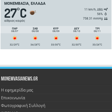
ΜΟΝΕΜΒΑΣΙΆ, ΕΛΛΆΔΑ
27
C
°
11 km/h, ΔΒΔ
56%
758.31 mmHg
αίθριος καιρός
ΠΑΡ
ΣΑΒ
ΚΥΡ
ΔΕΥ
ΤΡΙ
08/07
08/08
08/09
08/10
08/11
°
°
°
°
°
32/29
C
34/28
C
33/30
C
32/30
C
33/26
C
Monemvasianews.gr
Η εφημερίδα μας
Επικοινωνία
Φωτογραφική Συλλογή