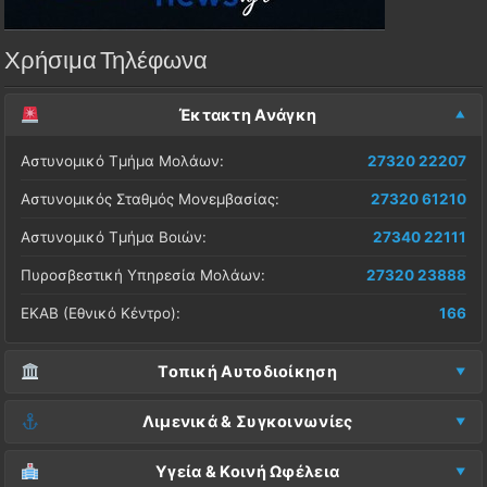
Χρήσιμα Τηλέφωνα
Έκτακτη Ανάγκη
Αστυνομικό Τμήμα Μολάων:
27320 22207
Αστυνομικός Σταθμός Μονεμβασίας:
27320 61210
Αστυνομικό Τμήμα Βοιών:
27340 22111
Πυροσβεστική Υπηρεσία Μολάων:
27320 23888
ΕΚΑΒ (Εθνικό Κέντρο):
166
Τοπική Αυτοδιοίκηση
Δήμος Μονεμβασίας (Έδρα):
27323 60500
Λιμενικά & Συγκοινωνίες
Δ.Ε. Μονεμβασίας (Γραφεία):
27323 60019
Λιμεναρχείο Μονεμβασίας:
27320 61266
Υγεία & Κοινή Ωφέλεια
ΚΕΠ Μολάων:
27323 60521