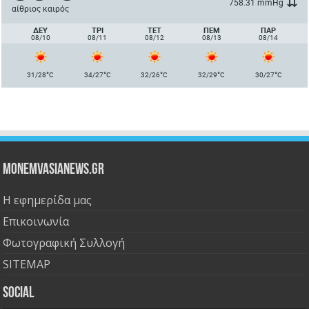
758.31 mmHg
αίθριος καιρός
ΔΕΥ
ΤΡΙ
ΤΕΤ
ΠΈΜ
ΠΑΡ
08/10
08/11
08/12
08/13
08/14
°
°
°
°
°
31/28
C
34/27
C
32/26
C
32/29
C
30/27
C
Monemvasianews.gr
Η εφημερίδα μας
Επικοινωνία
Φωτογραφική Συλλογή
SITEMAP
Social