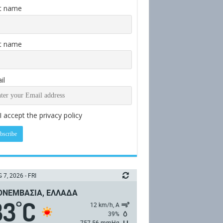
st name
t name
il
I accept the privacy policy
 7, 2026 - FRI
ΝΕΜΒΑΣΙΆ, ΕΛΛΆΔΑ
33
C
°
12 km/h, Α
39%
757.56 mmHg