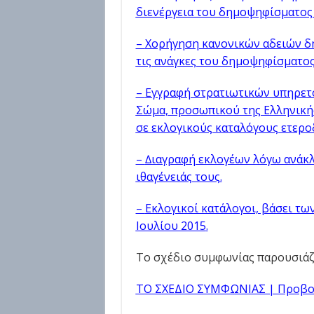
διενέργεια του δημοψηφίσματος 
–
Χορήγηση κανονικών αδειών δη
τις ανάγκες του δηµοψηφίσµατος
–
Εγγραφή στρατιωτικών υπηρετο
Σώµα, προσωπικού της Ελληνική
σε εκλογικούς καταλόγους ετερ
–
∆ιαγραφή εκλογέων λόγω ανάκ
ιθαγένειάς τους
.
–
Εκλογικοί κατάλογοι, βάσει τω
Ιουλίου 2015
.
Το σχέδιο συμφωνίας παρουσιάζε
ΤΟ ΣΧΕΔΙΟ ΣΥΜΦΩΝΙΑΣ | Προβο