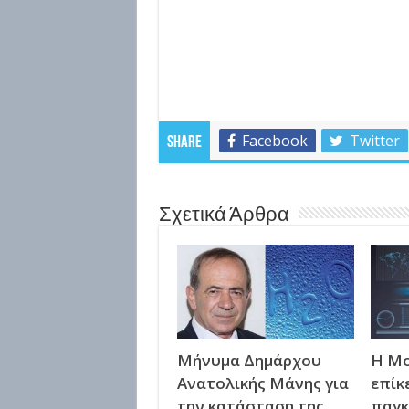
Facebook
Twitter
Share
Σχετικά Άρθρα
Μήνυμα Δημάρχου
Η Μο
Ανατολικής Μάνης για
επίκ
την κατάσταση της
παγκ