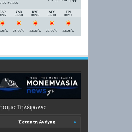
ριος καιρός
ΠΑΡ
ΣΑΒ
ΚΥΡ
ΔΕΥ
ΤΡΙ
8/07
08/08
08/09
08/10
08/11
°
°
°
°
°
/28
C
35/29
C
33/30
C
32/29
C
33/26
C
ήσιμα Τηλέφωνα
Έκτακτη Ανάγκη