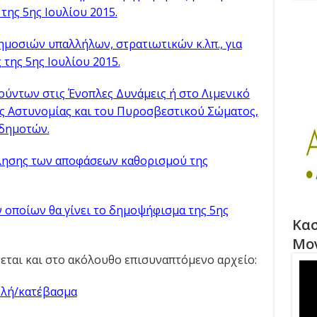
της 5ης Ιουλίου 2015
.
μοσιών υπαλλήλων, στρατιωτικών κ.λπ., για
 της 5ης Ιουλίου 2015
.
ύντων στις Ένοπλες Δυνάμεις ή στο Λιµενικό
ς Αστυνομίας και του Πυροσβεστικού Σώματος,
οδηµοτών
.
λησης των αποφάσεων καθορισμού της
ν οποίων θα γίνει το δηµοψήφισµα της 5ης
Κασ
Μο
ται και στο ακόλουθο επισυναπτόμενο αρχείο:
λή/κατέβασμα