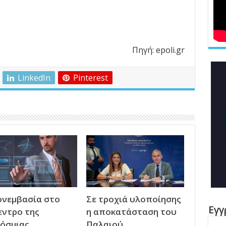
Πηγή: epoli.gr
LinkedIn
Pinterest
νεμβασία στο
Σε τροχιά υλοποίησης
Εγγ
εντρο της
η αποκατάσταση του
όσμιας
Παλαιού