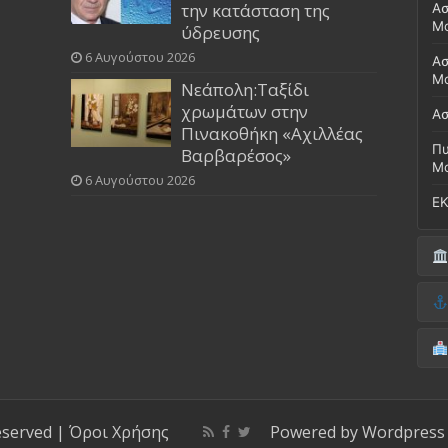
την κατάσταση της
Ασ
Μ
ύδρευσης
6 Αυγούστου 2026
Ασ
Μο
Νεάπολη:Ταξίδι
χρωμάτων στην
Ασ
Πινακοθήκη «Αχιλλέας
Πυ
Βαρβαρέσος»
Μ
6 Αυγούστου 2026
ΕΚ
Δή
(Έ
Λι
Δ.
Μο
(Γ
Νο
Λι
Κ
Κέ
ΚΤ
eserved |
Όροι Χρήσης
Powered by
Wordpress
ΚΕ
Μο