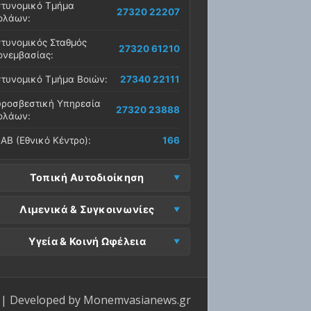
τυνομικό Τμήμα
27320 22207
ολάων:
τυνομικός Σταθμός
27320 61210
νεμβασίας:
τυνομικό Τμήμα Βοιών:
27340 22111
ροσβεστική Υπηρεσία
27320 23888
ολάων:
ΑΒ (Εθνικό Κέντρο):
166
Τοπική Αυτοδιοίκηση
μος Μονεμβασίας
Λιμενικά & Συγκοινωνίες
27323 60500
δρα):
μεναρχείο
Ε. Μονεμβασίας
Υγεία & Κοινή Ωφέλεια
27320 61266
27323 60019
νεμβασίας:
ραφεία):
σοκομείο Μολάων:
27323 60100
μεναρχείο Νεάπολης:
27340 22228
ΕΠ Μολάων:
27323 60521
ντρο Υγείας Νεάπολης:
27340 22500
ΕΛ Λακωνίας (Σταθμός
| Developed by
Monemvasianews.gr
Π Μονεμβασίας:
27323 60031
27320 22209
λάων):