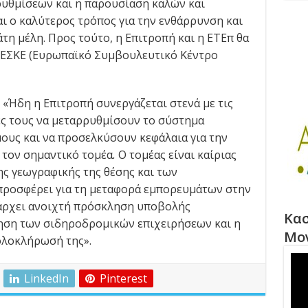
υθμίσεων και η παρουσίαση καλών και
ι ο καλύτερος τρόπος για την ενθάρρυνση και
η μέλη. Προς τούτο, η Επιτροπή και η ΕΤΕπ θα
 ΕΣΚΕ (Ευρωπαϊκό Συμβουλευτικό Κέντρο
 «Ήδη η Επιτροπή συνεργάζεται στενά με τις
ές τους να μεταρρυθμίσουν το σύστημα
υς και να προσελκύσουν κεφάλαια για την
τον σημαντικό τομέα
.
Ο τομέας είναι καίριας
ς γεωγραφικής της θέσης και των
προσφέρει για τη μεταφορά εμπορευμάτων στην
πάρχει ανοιχτή πρόσκληση υποβολής
Κασ
ηση των σιδηροδρομικών επιχειρήσεων και η
Μο
ολοκλήρωσή της».
LinkedIn
Pinterest