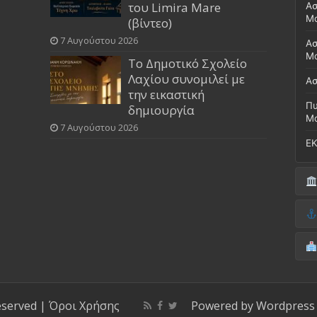
του Limira Mare
Ασ
Μ
(βίντεο)
7 Αυγούστου 2026
Ασ
Μο
Το Δημοτικό Σχολείο
Λαχίου συνομιλεί με
Ασ
την εικαστική
Πυ
δημιουργία
Μ
7 Αυγούστου 2026
ΕΚ
Δή
(Έ
Λι
Δ.
Μο
(Γ
Νο
Λι
Κ
Κέ
ΚΤ
eserved |
Όροι Χρήσης
Powered by
Wordpress
ΚΕ
Μο