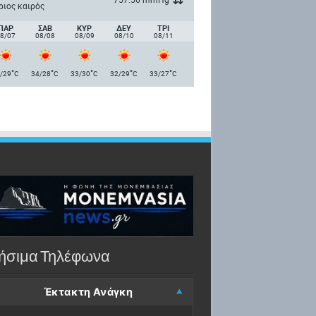
ριος καιρός
ΠΑΡ
ΣΑΒ
ΚΥΡ
ΔΕΥ
ΤΡΙ
8/07
08/08
08/09
08/10
08/11
°
°
°
°
°
/29
C
34/28
C
33/30
C
32/29
C
33/27
C
ήσιμα Τηλέφωνα
Έκτακτη Ανάγκη