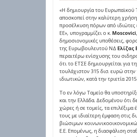
«Η δημιουργία του Ευρωπαϊκού 
αποσκοπεί στην καλύτερη χρήσ
προσέλκυση πόρων από ιδιώτες ε
ΕΕ»
,
υπογραμμίζει ο κ.
Moscovici
δημοσιονομικές υποθέσεις, φορο
της Ευρωβουλευτού ΝΔ
Ελίζας
περαιτέρω ενίσχυσης του σιδηρο
ότι το ΕΤΣΕ δημιουργείται για 
τουλάχιστον 315 δισ. ευρώ στην
ιδιωτικών, κατά την τριετία 2015
Το εν λόγω Ταμείο θα υποστηρίξε
και την
Ελλάδα. Δεδομένου ότι δ
χώρες ή σε τομείς, τα επιλέξιμα
έ
τους με
ιδιαίτερη έμφαση στις δ
βιώσιμων κοινωνικοοικονομικών
Ε.Ε. Επομένως, η
διασφάλιση στα