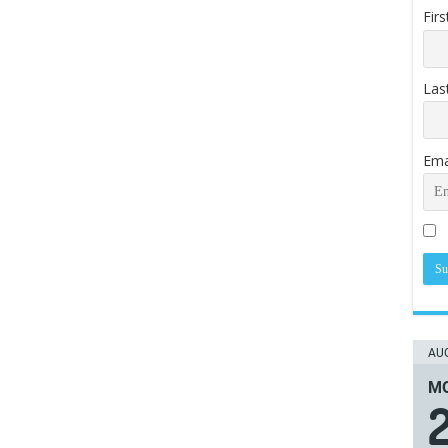
Fir
Las
Ema
AUG
ΜΟ