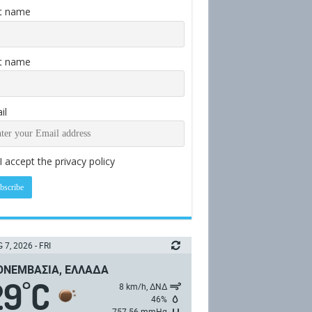
st name
t name
il
I accept the privacy policy
 7, 2026 - FRI
ΝΕΜΒΑΣΙΆ, ΕΛΛΆΔΑ
29
C
°
8 km/h, ΔΝΔ
46%
757.56 mmHg