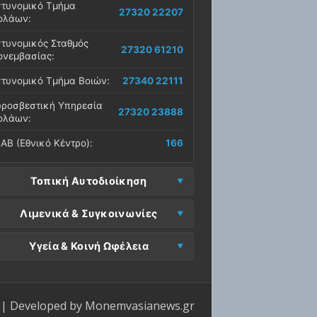
τυνομικό Τμήμα
27320 22207
ολάων:
τυνομικός Σταθμός
27320 61210
νεμβασίας:
τυνομικό Τμήμα Βοιών:
27340 22111
ροσβεστική Υπηρεσία
27320 23888
ολάων:
ΑΒ (Εθνικό Κέντρο):
166
Τοπική Αυτοδιοίκηση
μος Μονεμβασίας
Λιμενικά & Συγκοινωνίες
27323 60500
δρα):
μεναρχείο
Ε. Μονεμβασίας
Υγεία & Κοινή Ωφέλεια
27320 61266
27323 60019
νεμβασίας:
ραφεία):
σοκομείο Μολάων:
27323 60100
μεναρχείο Νεάπολης:
27340 22228
ΕΠ Μολάων:
27323 60521
ντρο Υγείας Νεάπολης:
27340 22500
ΕΛ Λακωνίας (Σταθμός
| Developed by
Monemvasianews.gr
Π Μονεμβασίας:
27323 60031
27320 22209
λάων):