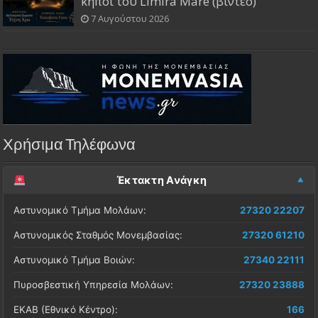
κήποι του Limira Mare (βίντεο)
7 Αυγούστου 2026
Χρήσιμα Τηλέφωνα
Έκτακτη Ανάγκη
Αστυνομικό Τμήμα Μολάων:
27320 22207
Αστυνομικός Σταθμός Μονεμβασίας:
27320 61210
Αστυνομικό Τμήμα Βοιών:
27340 22111
Πυροσβεστική Υπηρεσία Μολάων:
27320 23888
ΕΚΑΒ (Εθνικό Κέντρο):
166