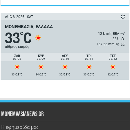
AUG 8, 2026 - SAT
ΜΟΝΕΜΒΑΣΙΆ, ΕΛΛΆΔΑ
33
C
°
12 km/h, ΒΒΑ
38%
757.56 mmHg
αίθριος καιρός
ΣΑΒ
ΚΥΡ
ΔΕΥ
ΤΡΙ
ΤΕΤ
08/08
08/09
08/10
08/11
08/12
°
°
°
°
°
33/28
C
34/29
C
32/28
C
33/26
C
32/27
C
Monemvasianews.gr
Η εφημερίδα μας