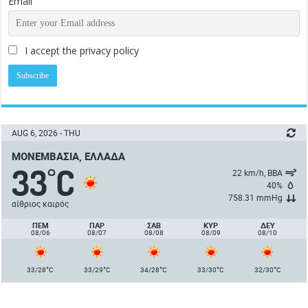
Email
I accept the privacy policy
AUG 6, 2026 - THU
ΜΟΝΕΜΒΑΣΙΆ, ΕΛΛΆΔΑ
33
C
°
22 km/h, ΒΒΑ
40%
758.31 mmHg
αίθριος καιρός
ΠΈΜ
ΠΑΡ
ΣΑΒ
ΚΥΡ
ΔΕΥ
08/06
08/07
08/08
08/09
08/10
°
°
°
°
°
33/28
C
33/29
C
34/28
C
33/30
C
32/30
C