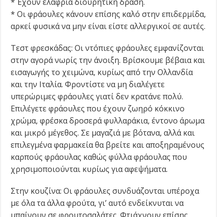
* Έχουν ελαφριά διουρητική δράση.
* Οι φράουλες κάνουν επίσης καλό στην επιδερμίδα,
αρκεί φυσικά να μην είναι είστε αλλεργικοί σε αυτές.
Τεστ φρεσκάδας: Οι ντόπιες φράουλες εμφανίζονται
στην αγορά νωρίς την άνοιξη. Βρίσκουμε βέβαια και
εισαγωγής το χειμώνα, κυρίως από την Ολλανδία
και την Ιταλία. Φροντίστε να μη διαλέγετε
υπερώριμες φράουλες γιατί δεν κρατάνε πολύ.
Επιλέγετε φράουλες που έχουν ζωηρό κόκκινο
χρώμα, φρέσκα δροσερά φυλλαράκια, έντονο άρωμα
και μικρό μέγεθος. Σε μαγαζιά με βότανα, αλλά και
επιλεγμένα φαρμακεία θα βρείτε και αποξηραμένους
καρπούς φράουλας καθώς φύλλα φράουλας που
χρησιμοποιούνται κυρίως για αφεψήματα.
Στην κουζίνα: Οι φράουλες συνδυάζονται υπέροχα
με όλα τα άλλα φρούτα, γι’ αυτό ενδείκνυται να
μπαίνουν σε φρουτοσαλάτες. Φτιάχνουν επίσης,