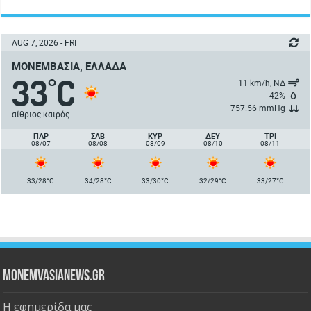
AUG 7, 2026 - FRI
ΜΟΝΕΜΒΑΣΙΆ, ΕΛΛΆΔΑ
33
C
°
11 km/h, ΝΔ
42%
757.56 mmHg
αίθριος καιρός
ΠΑΡ
ΣΑΒ
ΚΥΡ
ΔΕΥ
ΤΡΙ
08/07
08/08
08/09
08/10
08/11
°
°
°
°
°
33/28
C
34/28
C
33/30
C
32/29
C
33/27
C
Monemvasianews.gr
Η εφημερίδα μας