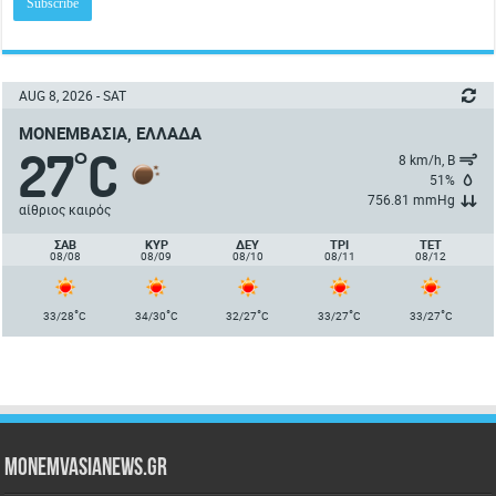
AUG 8, 2026 - SAT
ΜΟΝΕΜΒΑΣΙΆ, ΕΛΛΆΔΑ
27
C
°
8 km/h, Β
51%
756.81 mmHg
αίθριος καιρός
ΣΑΒ
ΚΥΡ
ΔΕΥ
ΤΡΙ
ΤΕΤ
08/08
08/09
08/10
08/11
08/12
°
°
°
°
°
33/28
C
34/30
C
32/27
C
33/27
C
33/27
C
Monemvasianews.gr