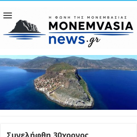
Συνελήφθη 30χρονος