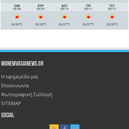
ΣΑΒ
ΚΥΡ
ΔΕΥ
ΤΡΙ
ΤΕΤ
08/08
08/09
08/10
08/11
08/12
°
°
°
°
°
34/30
C
33/28
C
33/27
C
33/27
C
32/28
C
Monemvasianews.gr
Η εφημερίδα μας
Επικοινωνία
Φωτογραφική Συλλογή
SITEMAP
Social