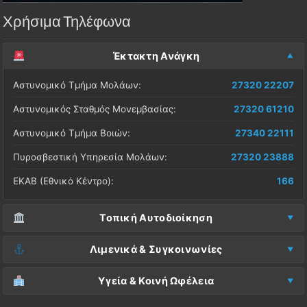
Χρήσιμα Τηλέφωνα
Έκτακτη Ανάγκη
Αστυνομικό Τμήμα Μολάων:
27320 22207
Αστυνομικός Σταθμός Μονεμβασίας:
27320 61210
Αστυνομικό Τμήμα Βοιών:
27340 22111
Πυροσβεστική Υπηρεσία Μολάων:
27320 23888
ΕΚΑΒ (Εθνικό Κέντρο):
166
Τοπική Αυτοδιοίκηση
Δήμος Μονεμβασίας (Έδρα):
27323 60500
Λιμενικά & Συγκοινωνίες
Δ.Ε. Μονεμβασίας (Γραφεία):
27323 60019
Λιμεναρχείο Μονεμβασίας:
27320 61266
Υγεία & Κοινή Ωφέλεια
ΚΕΠ Μολάων:
27323 60521
Λιμεναρχείο Νεάπολης:
27340 22228
Νοσοκομείο Μολάων:
27323 60100