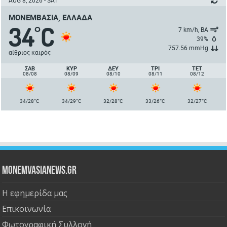
AUG 8, 2026 - SAT
ΜΟΝΕΜΒΑΣΙΆ, ΕΛΛΆΔΑ
34
C
°
7 km/h, ΒΑ
39%
757.56 mmHg
αίθριος καιρός
ΣΑΒ
ΚΥΡ
ΔΕΥ
ΤΡΙ
ΤΕΤ
08/08
08/09
08/10
08/11
08/12
°
°
°
°
°
34/28
C
34/29
C
32/28
C
33/26
C
32/27
C
Monemvasianews.gr
Η εφημερίδα μας
Επικοινωνία
Φωτογραφική Συλλογή