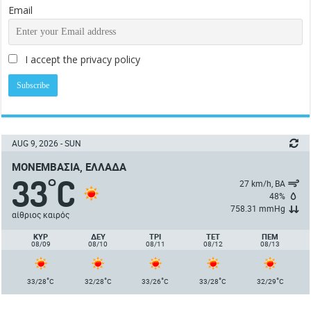
Email
I accept the privacy policy
AUG 9, 2026 - SUN
ΜΟΝΕΜΒΑΣΙΆ, ΕΛΛΆΔΑ
33
C
°
27 km/h, ΒΑ
48%
758.31 mmHg
αίθριος καιρός
ΚΥΡ
ΔΕΥ
ΤΡΙ
ΤΕΤ
ΠΈΜ
08/09
08/10
08/11
08/12
08/13
°
°
°
°
°
33/28
C
32/28
C
33/26
C
33/28
C
32/29
C