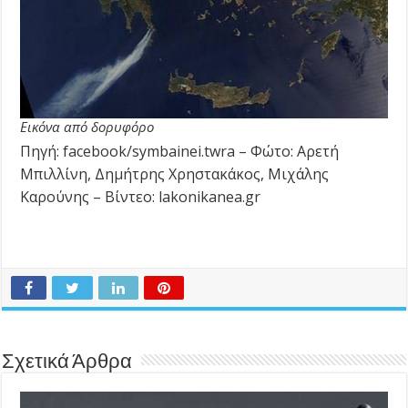
Εικόνα από δορυφόρο
Πηγή: facebook/symbainei.twra – Φώτο: Αρετή
Μπιλλίνη, Δημήτρης Χρηστακάκος, Μιχάλης
Καρούνης – Βίντεο: lakonikanea.gr
Σχετικά Άρθρα