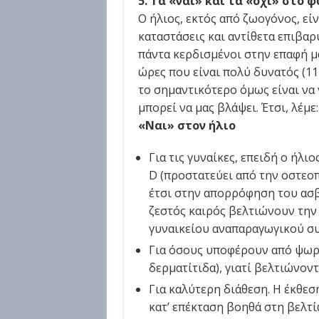
5.
Τα «ναι» και τα «όχι» στο 
Ο ήλιος, εκτός από ζωογόνος, εί
καταστάσεις και αντίθετα επιβαρυ
πάντα κερδισμένοι στην επαφή μα
ώρες που είναι πολύ δυνατός (11 
το σημαντικότερο όμως είναι να 
μπορεί να μας βλάψει. Έτσι, λέμε:
«Ναι» στον ήλιο
Για τις γυναίκες, επειδή ο ήλ
D (προστατεύει από την οστεοπ
έτσι στην απορρόφηση του ασβε
ζεστός καιρός βελτιώνουν την 
γυναικείου αναπαραγωγικού σ
Για όσους υποφέρουν από ψωρ
δερματίτιδα), γιατί βελτιώνοντ
Για καλύτερη διάθεση. Η έκθεσ
κατ’ επέκταση βοηθά στη βελτί