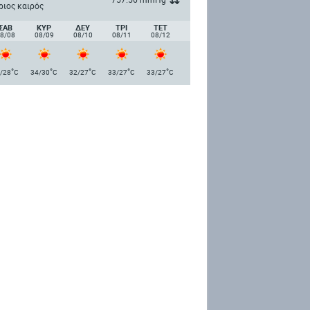
ριος καιρός
ΣΑΒ
ΚΥΡ
ΔΕΥ
ΤΡΙ
ΤΕΤ
8/08
08/09
08/10
08/11
08/12
°
°
°
°
°
/28
C
34/30
C
32/27
C
33/27
C
33/27
C