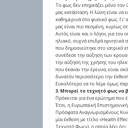
Το φως δεν επηρεάζει μόνο τον 
μας κατάσταση. Η λύση είναι να
καθημερινά στο φυσικό φως. Γι’ 
μας είναι πιο πεσμένη, κυρίως σ
Αυτός είναι και ο λόγος για τον 
ηλιακό, συχνά επιδρά αρνητικά 
που δημοσιεύτηκε στο ιατρικό επ
συνέδεσε την αύξηση των κρουσμ
την αύξηση της χρήσης του ηλεκ
που έκαναν την έρευνα, είναι σ
δυνατόν περισσότερο την έκθεσή
Ευκολότερο να το λέμε όμως παρ
3. Μπορεί το τεχνητό φως να β
Πρόκειται για ένα ερώτημα που 
Έτσι, η Ευρωπαϊκή Επιστημονική
Πρόσφατα Αναγνωρισμένους Κινδ
μία έκθεση με τίτλο «Health Effect
Τεχνητό Φως»), η οποία λέει ότι: