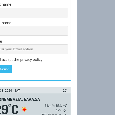
st name
t name
il
I accept the privacy policy
 8, 2026 - SAT
ΝΕΜΒΑΣΙΆ, ΕΛΛΆΔΑ
29
C
°
5 km/h, ΒΒΔ
47%
757.56 mmHg