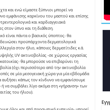
χτα και ενώ είμαστε ξύπνιοι μπορεί να
υνο εμφάνισης καρκίνου του μαστού και επίσης
στρεντερολογικά και καρδιαγγειακά
ς στον ύπνο και τη διάθεση.
ακό είναι πάντα ο βασικός ύποπτος- θα
ιδεινώσει προϋπάρχοντα δερματολογικά
λεργία στον ήλιο, κάποιες δερματίτιδες κ.ά.
υψηλής UV ακτινοβολίας -σε χώρους εργασίας
 κατοικίας- θα μπορούσε να επιβαρύνει τη
οβολία (όχι περισσότερο από την ακτινοβολία
οπές σε μία μεσογειακή χώρα για μία εβδομάδα
να αυξήσει κάπως τον κίνδυνο να εμφανίσουμε
 ή να συμβάλει λίγο ακόμα στη «γήρανση» των
ιτίας του ήλιου).
Εγγ
ουμε όλοι και από προσωπική εμπειρία- μπορεί