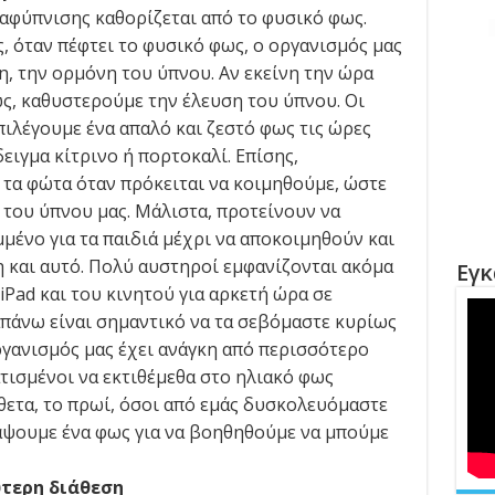
αφύπνισης καθορίζεται από το φυσικό φως.
, όταν πέφτει το φυσικό φως, ο οργανισμός μας
νη, την ορμόνη του ύπνου. Αν εκείνη την ώρα
ς, καθυστερούμε την έλευση του ύπνου. Οι
επιλέγουμε ένα απαλό και ζεστό φως τις ώρες
ειγμα κίτρινο ή πορτοκαλί. Επίσης,
τα φώτα όταν πρόκειται να κοιμηθούμε, ώστε
 του ύπνου μας. Μάλιστα, προτείνουν να
μένο για τα παιδιά μέχρι να αποκοιμηθούν και
 και αυτό. Πολύ αυστηροί εμφανίζονται ακόμα
Εγκ
iPad και του κινητού για αρκετή ώρα σε
απάνω είναι σημαντικό να τα σεβόμαστε κυρίως
ργανισμός μας έχει ανάγκη από περισσότερο
τισμένοι να εκτιθέμεθα στο ηλιακό φως
θετα, το πρωί, όσοι από εμάς δυσκολευόμαστε
άψουμε ένα φως για να βοηθηθούμε να μπούμε
ύτερη διάθεση