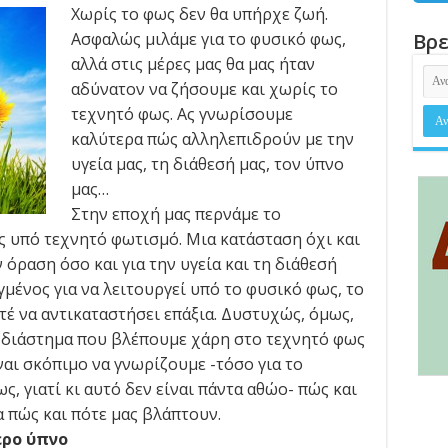
Χωρίς το φως δεν θα υπήρχε ζωή.
Ασφαλώς μιλάμε για το φυσικό φως,
Βρε
αλλά στις μέρες μας θα μας ήταν
αδύνατον να ζήσουμε και χωρίς το
τεχνητό φως. Ας γνωρίσουμε
καλύτερα πώς αλληλεπιδρούν με την
υγεία μας, τη διάθεσή μας, τον ύπνο
μας…
Στην εποχή μας περνάμε το
ς υπό τεχνητό φωτισμό. Μια κατάσταση όχι και
 όραση όσο και για την υγεία και τη διάθεσή
γμένος για να λειτουργεί υπό το φυσικό φως, το
τέ να αντικαταστήσει επάξια. Δυστυχώς, όμως,
 διάστημα που βλέπουμε χάρη στο τεχνητό φως
είναι σκόπιμο να γνωρίζουμε -τόσο για το
ς, γιατί κι αυτό δεν είναι πάντα αθώο- πώς και
 πώς και πότε μας βλάπτουν.
ερο ύπνο