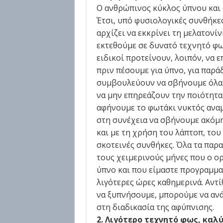
Ο ανθρώπινος κύκλος ύπνου και 
Έτσι, υπό φυσιολογικές συνθήκες
αρχίζει να εκκρίνει τη μελατονί
εκτεθούμε σε δυνατό τεχνητό φω
ειδικοί προτείνουν, λοιπόν, να 
πριν πέσουμε για ύπνο, για παράδ
συμβουλεύουν να σβήνουμε όλα 
να μην επηρεάζουν την ποιότητα
αφήνουμε το φωτάκι νυκτός αναμ
στη συνέχεια να σβήνουμε ακόμη
και με τη χρήση του λάπτοπ, του 
σκοτεινές συνθήκες. Όλα τα παρ
τους χειμερινούς μήνες που ο ο
ύπνο και που είμαστε προγραμμα
λιγότερες ώρες καθημερινά. Αντί
να ξυπνήσουμε, μπορούμε να αν
στη διαδικασία της αφύπνισης.
2.
Λιγότερο τεχνητό φως, καλ