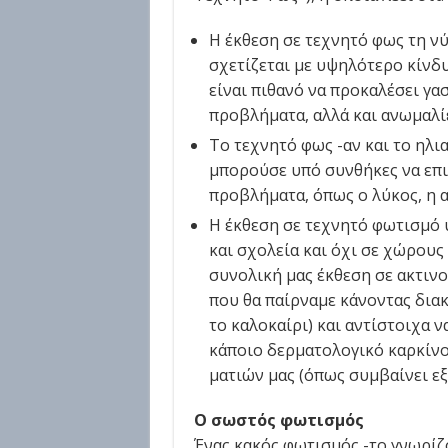
Η έκθεση σε τεχνητό φως τη νύ
σχετίζεται με υψηλότερο κίνδ
είναι πιθανό να προκαλέσει γα
προβλήματα, αλλά και ανωμαλίε
Το τεχνητό φως -αν και το ηλι
μπορούσε υπό συνθήκες να επ
προβλήματα, όπως ο λύκος, η αλ
Η έκθεση σε τεχνητό φωτισμό 
και σχολεία και όχι σε χώρους
συνολική μας έκθεση σε ακτιν
που θα παίρναμε κάνοντας διακ
το καλοκαίρι) και αντίστοιχα 
κάποιο δερματολογικό καρκίνο
ματιών μας (όπως συμβαίνει εξα
Ο σωστός φωτισµός
Ένας κακός φωτισμός -το γνωρίζ