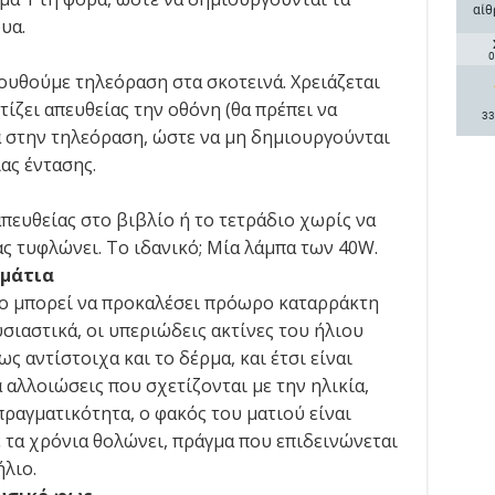
αίθ
υα.
0
ουθούμε τηλεόραση στα σκοτεινά. Χρειάζεται
ίζει απευθείας την οθόνη (θα πρέπει να
33
α στην τηλεόραση, ώστε να μη δημιουργούνται
ιας έντασης.
πευθείας στο βιβλίο ή το τετράδιο χωρίς να
ας τυφλώνει. Το ιδανικό; Μία λάμπα των 40W.
 μάτια
ιο μπορεί να προκαλέσει πρόωρο καταρράκτη
σιαστικά, οι υπεριώδεις ακτίνες του ήλιου
ς αντίστοιχα και το δέρμα, και έτσι είναι
αλλοιώσεις που σχετίζονται με την ηλικία,
πραγματικότητα, ο φακός του ματιού είναι
 τα χρόνια θολώνει, πράγμα που επιδεινώνεται
λιο.