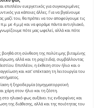
φυσικό φως
ναι επιπλέον ευεργετικός για συγκεκριμένες
ντικός για κάποιες άλλες. Για να βγαίνουμε
ς μαζί του, θα πρέπει να τον αποφεύγουμε τις
π.μ. με 4 μ.μ) και να φοράμε πάντα αντιηλιακό,
γνωρίζουμε πότε μας ωφελεί, αλλά και πότε
ιος βοηθά στη σύνθεση της πολύτιμης βιταμίνης
όρωση, αλλά και τη ραχίτιδα), συμβάλλοντας
στίου. Επιπλέον, η έκθεση στον ήλιο και ο
αγγείωση και κατ’ επέκταση τη λειτουργία του
υστήματος.
ίαση ή ξηροδερμία (σμηγματορροϊκή
αι χάρη στον ήλιο και τη ζέστη.
η στο ηλιακό φως αυξάνει τις ενδορφίνες και
ωση της διάθεσης, αλλά και της ποιότητας του