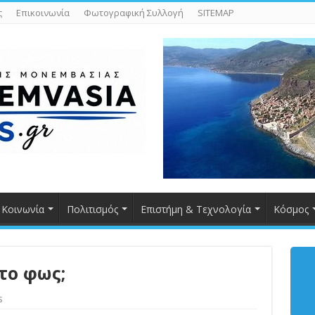
ς
Επικοινωνία
Φωτογραφική Συλλογή
SITEMAP
Κοινωνία
Πολιτισμός
Επιστήμη & Τεχνολογία
Κόσμος
το φως;
s