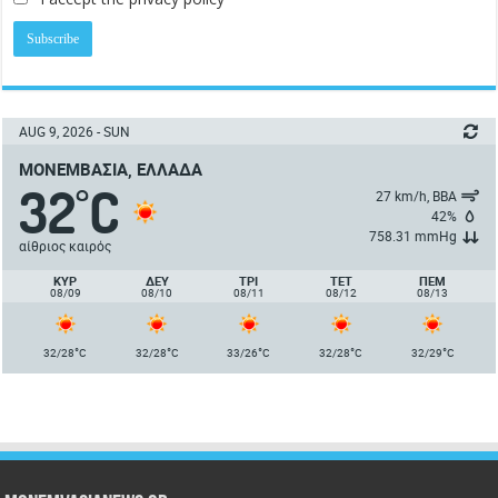
AUG 9, 2026 - SUN
ΜΟΝΕΜΒΑΣΙΆ, ΕΛΛΆΔΑ
32
C
°
27 km/h, ΒΒΑ
42%
758.31 mmHg
αίθριος καιρός
ΚΥΡ
ΔΕΥ
ΤΡΙ
ΤΕΤ
ΠΈΜ
08/09
08/10
08/11
08/12
08/13
°
°
°
°
°
32/28
C
32/28
C
33/26
C
32/28
C
32/29
C