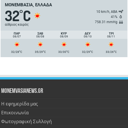
ΜΟΝΕΜΒΑΣΙΆ, ΕΛΛΆΔΑ
32
C
°
10 km/h, ΑΒΑ
41%
758.31 mmHg
αίθριος καιρός
ΠΑΡ
ΣΑΒ
ΚΥΡ
ΔΕΥ
ΤΡΙ
08/07
08/08
08/09
08/10
08/11
°
°
°
°
°
32/28
C
35/29
C
33/30
C
32/29
C
33/26
C
Monemvasianews.gr
Η εφημερίδα μας
Επικοινωνία
Φωτογραφική Συλλογή