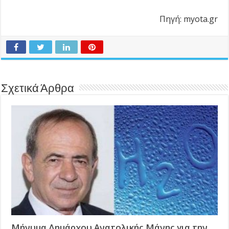
Πηγή: myota.gr
Σχετικά Άρθρα
Μήνυμα Δημάρχου Ανατολικής Μάνης για την